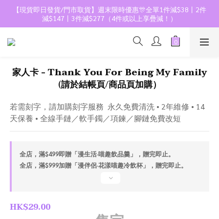
【現貨即日發貨/門市取貨】週末限時優惠🎊全單1件減$38丨2件
減$147丨3件減$277（4件或以上享疊減！）
家人卡 - Thank You For Being My Family
(請於結帳頁/商品頁加購）
若需刻字，請加購刻字服務  永久免費清洗 • 2年維修 • 14
天保養 • 全線手鏈／軟手鐲／項鍊／腳鏈免費改短
全店，滿$499即贈「漫生活·喵趣飲品羹」，贈完即止。
全店，滿$999加贈「漫伴侶·花漾喵趣冷飲杯」，贈完即止。
HK$29.00