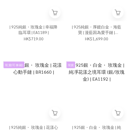
| 925純銀・玫瑰金 | 幸福降
| 925純銀・厚鍍白金・海藍
臨耳環 | EA1189 |
寶 | 漫藍因為愛手鏈 |
BR1662 |
HK$719.00
HK$1,699.00
現 貨(可 伸 縮)
現貨
| 925純銀・ 玫瑰金 | 花漾心
| 925銀・白金・ 玫瑰金 | 純