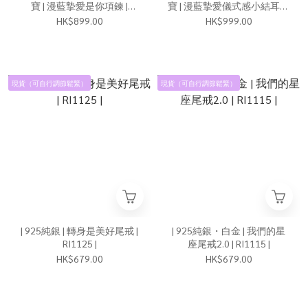
寶 | 漫藍摯愛是你項鍊 |
寶 | 漫藍摯愛儀式感小結耳環
NE1811 |
| EA1176 |
HK$899.00
HK$999.00
現貨（可自行調節鬆緊）
現貨（可自行調節鬆緊）
| 925純銀 | 轉身是美好尾戒 |
| 925純銀・白金 | 我們的星
RI1125 |
座尾戒2.0 | RI1115 |
HK$679.00
HK$679.00