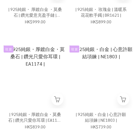
| 925純銀・ 厚鍍白金 ・莫桑
| 925純銀・ 玫瑰金 | 溫暖系
石 | 鑽光愛意充盈手鏈 |
花花軟手鐲 | BR1621 |
BR1626 |
HK$999.00
HK$899.00
現 貨
現 貨
| 925純銀・厚鍍白金・莫桑
| 925純銀・白金 | 心意許願
石 | 鑽光只愛你耳環 | EA1174
結項鍊 | NE1803 |
|
HK$839.00
HK$739.00