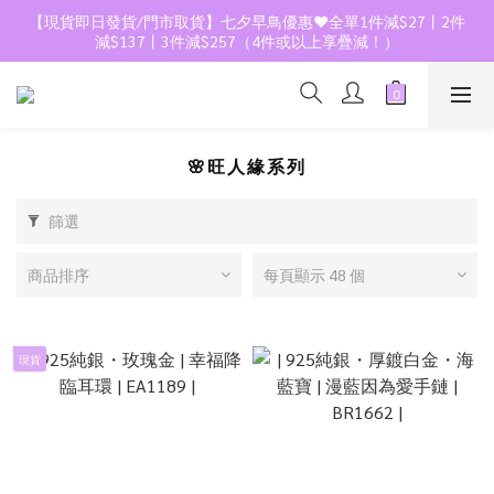
【現貨即日發貨/門市取貨】七夕早鳥優惠❤️全單1件減$27丨2件
減$137丨3件減$257（4件或以上享疊減！）
🌸旺人緣系列
篩選
商品排序
每頁顯示 48 個
現貨