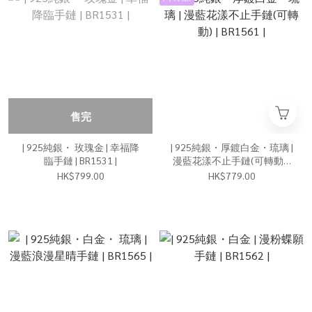
售完
| 925純銀・ 玫瑰金 | 幸福降
| 925純銀・厚鍍白金・琉璃 |
臨手鏈 | BR1531 |
漫藍花漾不止手鏈(可轉動) |
BR1561 |
HK$799.00
HK$779.00