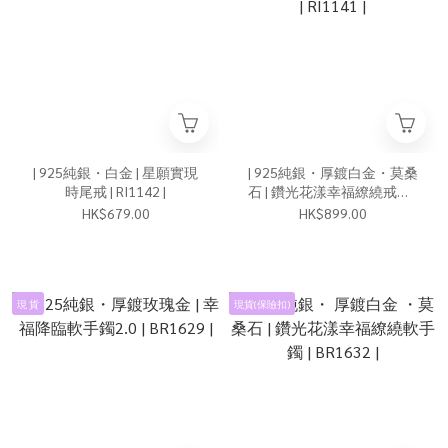
| 925純銀・白金 | 星願實現
| 925純銀・厚鍍白金・莫桑
時尾戒 | RI1142 |
石 | 鑽光花漾幸福繚繞戒指 |
RI1141 |
HK$679.00
HK$899.00
現 貨
現貨(保險扣)