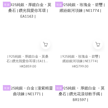
現 貨
現 貨
| 925純銀・厚鍍白金・莫桑
| 925純銀・玫瑰金・碧璽 |
石 | 鑽光我愛你耳環 | EA1163
繽紛銀河項鍊 | NE1774 |
|
HK$859.00
HK$799.00
現 貨
現 貨