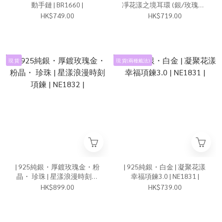
動手鏈 | BR1660 |
凈花漾之境耳環 (銀/玫瑰金)
| EA1192 |
HK$749.00
HK$719.00
現 貨
現 貨(兩種戴法)
| 925純銀・厚鍍玫瑰金・粉
| 925純銀・白金 | 凝聚花漾
晶・ 珍珠 | 星漾浪漫時刻項
幸福項鍊3.0 | NE1831 |
鍊 | NE1832 |
HK$899.00
HK$739.00