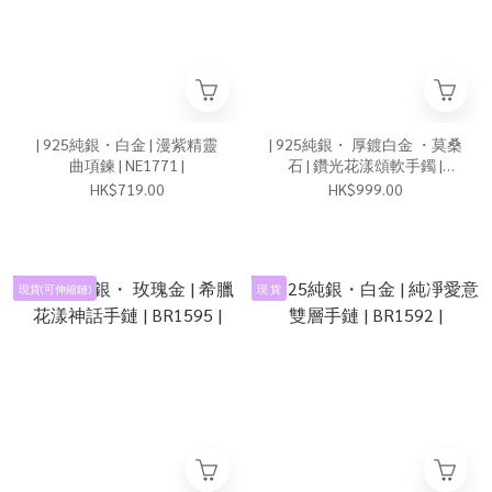
| 925純銀・白金 | 漫紫精靈
| 925純銀・ 厚鍍白金 ・莫桑
曲項鍊 | NE1771 |
石 | 鑽光花漾頌軟手鐲 |
BR1597 |
HK$719.00
HK$999.00
現貨(可伸縮鏈)
現 貨