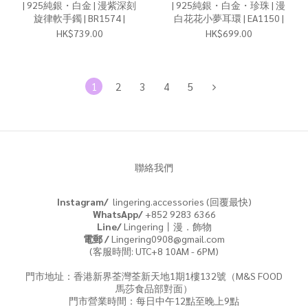
| 925純銀・白金 | 漫紫深刻
| 925純銀・白金・珍珠 | 漫
旋律軟手鐲 | BR1574 |
白花花小夢耳環 | EA1150 |
HK$739.00
HK$699.00
1
2
3
4
5
聯絡我們
Instagram/
lingering.accessories (回覆最快)
WhatsApp/
+852 9283 6366
Line/
Lingering丨漫．飾物
電郵 /
Lingering0908@gmail.com
(客服時間: UTC+8 10AM - 6PM)
門市地址：香港新界荃灣荃新天地1期1樓132號（M&S FOOD
馬莎食品部對面）
門市營業時間：每日中午12點至晚上9點