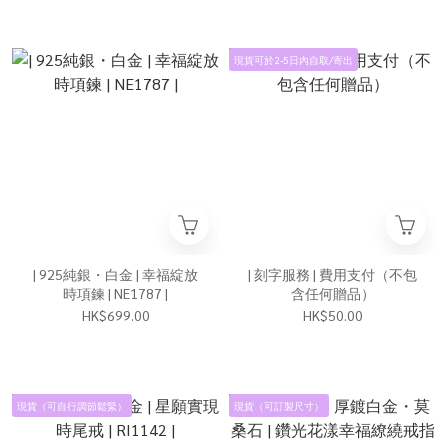
現貨可於2-5日內自取/寄出
| 925純銀・白金 | 幸福綻放
| 刻字服務 | 費用支付（不包
時項鍊 | NE1787 |
含任何贈品）
HK$699.00
HK$50.00
現貨（可自行調節鬆緊）
現貨（可訂製尺寸）