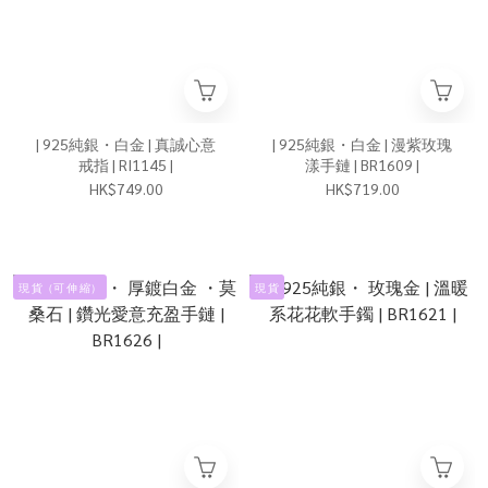
| 925純銀・白金 | 真誠心意
| 925純銀・白金 | 漫紫玫瑰
戒指 | RI1145 |
漾手鏈 | BR1609 |
HK$749.00
HK$719.00
現 貨（可 伸 縮）
現 貨