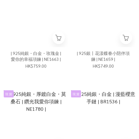
| 925純銀・白金・玫瑰金 |
| 925銀丨花漾蝶眷小陪伴項
愛你的幸福項鍊 | NE1663 |
鍊 | NE1659 |
HK$759.00
HK$749.00
現 貨
現 貨