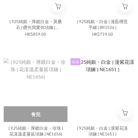
| 925純銀・厚鍍白金・莫桑
| 925純銀・白金 | 漫藍櫻意
石 | 鑽光我愛你項鍊 |
手鏈 | BR1536 |
NE1780 |
HK$859.00
HK$739.00
現 貨
售完
| 925純銀・厚鍍白金・珍珠 |
| 925純銀・白金 | 漫紫花漾
花漾溫柔蔓延項鍊 | NE1656|
項鍊 | NE1651 |