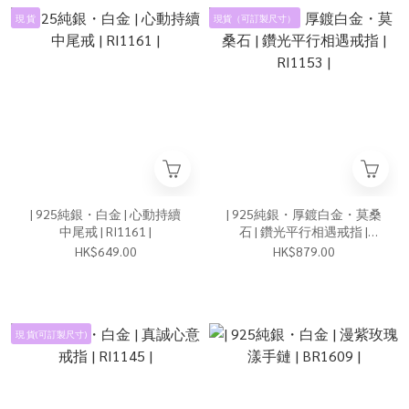
現 貨
現貨（可訂製尺寸）
| 925純銀・白金 | 心動持續
| 925純銀・厚鍍白金・莫桑
中尾戒 | RI1161 |
石 | 鑽光平行相遇戒指 |
RI1153 |
HK$649.00
HK$879.00
現 貨(可訂製尺寸)