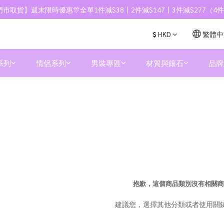
市取貨】週末限時優惠🎊全單1件減$38丨2件減$147丨3件減$277（
$
HKD
繁體中
系列
情侶系列
男裝專區
材質與鑲石
品牌
抱歉，這個商品類別沒有相關商
建議您，選擇其他分類或者使用關