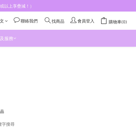
4件或以上享疊減！）
文
聯絡我們
會員登入
找商品
購物車(0)
及服務
品
鍵字搜尋