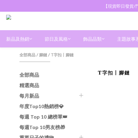
【現貨即日發貨/門
新品及熱銷
節日及風格
飾品品類
主題故事
全部商品
/
腳鏈
/
T字扣丨腳鏈
T字扣丨腳鏈
全部商品
精選商品
每月新品
年度Top10熱銷榜💎
每週 Top 10 總榜單👑
每週Top 10男友榜🎁
重要日子的禮物