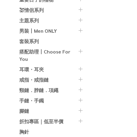
💒情侶系列
主題系列
男裝丨Men ONLY
套裝系列
搭配助理丨Choose For
You
耳環・耳夾
戒指・戒指鏈
頸鏈．脖鏈．項繩
手鏈・手鐲
腳鏈
折扣專區｜低至半價
胸針