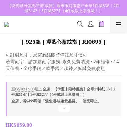
【現貨即日發貨/門市取貨】週末限時優惠🎊全單1件減$38丨2件
減$147丨3件減$277（4件或以上享疊減！）
| 925銀 | 漫藍心意戒指 | RI0695 |
可訂製尺寸，只需於結賬時備註尺寸便可
若需刻字，請加購刻字服務  永久免費清洗 • 2年維修 • 14
天保養 • 全線手鏈／軟手鐲／項鍊／腳鏈免費改短
至
08/09 16:00
截止
全店，【🎊週末限時優惠】全單1件減$38丨2
件減$147丨3件減$277（4件或以上享疊減！）
全店，滿$499即贈「漫生活·喵趣飲品羹」，贈完即止。
HK$659.00