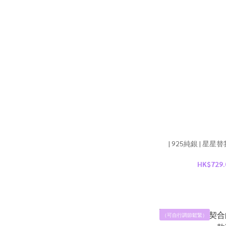
| 925純銀 | 星
HK$729.
（可自行調節鬆緊）