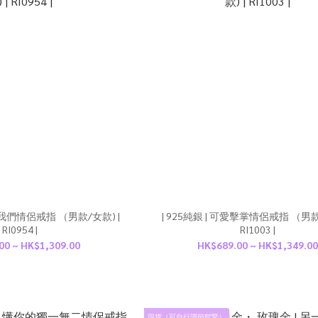
合的我們情侶戒指 （男款/女款) |
| 925純銀 | 可愛擊掌情侶戒指 （男款
RI0954 |
RI1003 |
00 ~ HK$1,309.00
HK$689.00 ~ HK$1,349.00
現貨（可自行調節鬆緊）