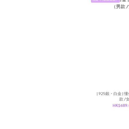
| 925銀・白金 
HK$689.