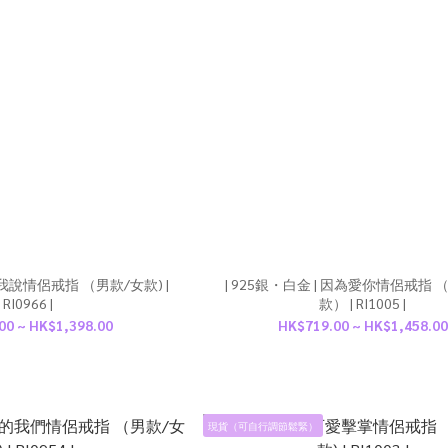
星替我說情侶戒指 （男款/女款) |
| 925銀・白金 | 因為愛你情侶戒指 
RI0966 |
款） | RI1005 |
00 ~ HK$1,398.00
HK$719.00 ~ HK$1,458.00
現貨（可自行調節鬆緊）