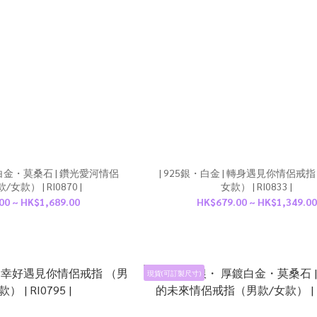
鍍白金・莫桑石 | 鑽光愛河情侶
| 925銀・白金 | 轉身遇見你情侶戒指
女款） | RI0870 |
女款） | RI0833 |
00 ~ HK$1,689.00
HK$679.00 ~ HK$1,349.00
現貨(可訂製尺寸)