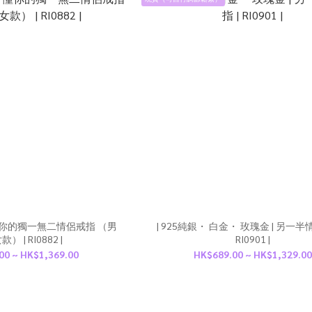
| 懂你的獨一無二情侶戒指 （男
| 925純銀・ 白金・ 玫瑰金 | 另一半
款 /女款） | RI0882 |
RI0901 |
00 ~ HK$1,369.00
HK$689.00 ~ HK$1,329.00