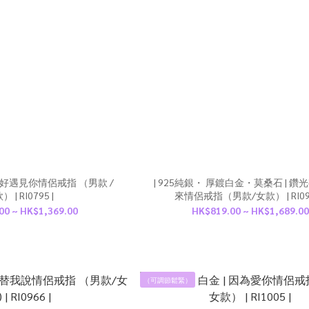
| 幸好遇見你情侶戒指 （男款 /
| 925純銀・ 厚鍍白金・莫桑石 | 
女款） | RI0795 |
來情侶戒指（男款/女款） | RI095
00 ~ HK$1,369.00
HK$819.00 ~ HK$1,689.00
（可調節鬆緊）