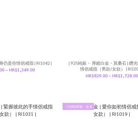
| 925銀・白金 | 轉身仍是你情侶戒指 | RI1042 |
| 925純銀・ 厚鍍白金・莫桑石 | 
情侶戒指（男款/女款） | RI1009
00 ~ HK$1,349.00
HK$829.00 ~ HK$1,728.00
（可調節鬆緊）現 貨