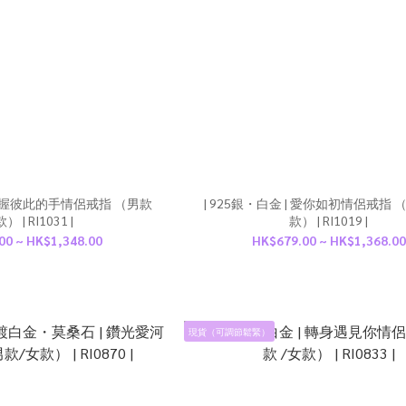
| 緊握彼此的手情侶戒指 （男款
| 925銀・白金 | 愛你如初情侶戒指 
/女款） | RI1031 |
款） | RI1019 |
00 ~ HK$1,348.00
HK$679.00 ~ HK$1,368.00
現貨（可調節鬆緊）