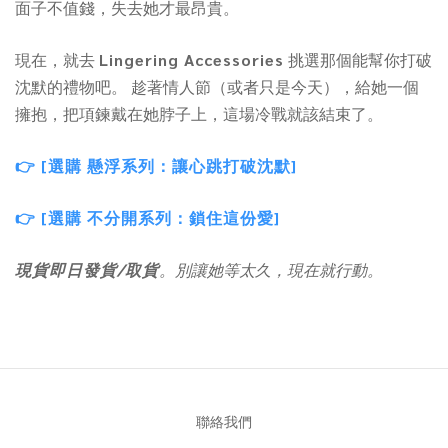
面子不值錢，失去她才最昂貴。
現在，就去
Lingering Accessories
挑選那個能幫你打破
沈默的禮物吧。 趁著情人節（或者只是今天），給她一個
擁抱，把項鍊戴在她脖子上，這場冷戰就該結束了。
👉 [選購 懸浮系列：讓心跳打破沈默]
👉 [選購 不分開系列：鎖住這份愛]
現貨即日發貨/取貨
。別讓她等太久，現在就行動。
聯絡我們