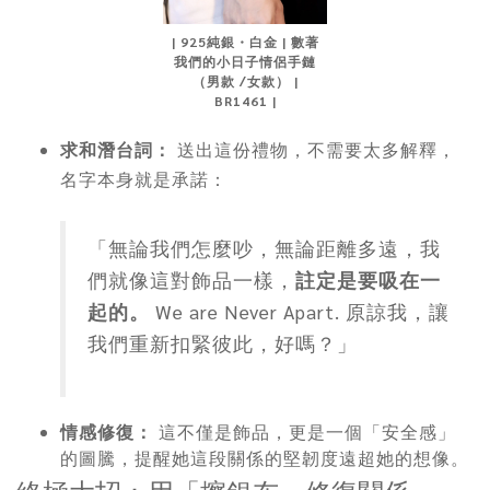
| 925純銀・白金 | 數著
我們的小日子情侶手鏈
（男款 /女款） |
BR1461 |
求和潛台詞：
送出這份禮物，不需要太多解釋，
名字本身就是承諾：
「無論我們怎麼吵，無論距離多遠，我
們就像這對飾品一樣，
註定是要吸在一
起的。
We are Never Apart. 原諒我，讓
我們重新扣緊彼此，好嗎？」
情感修復：
這不僅是飾品，更是一個「安全感」
的圖騰，提醒她這段關係的堅韌度遠超她的想像。