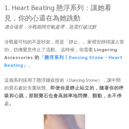
1. Heart Beating 懸浮系列：讓她看
見，你的心還在為她跳動
適合場景：冷戰期間空氣凝滯，急需打破沈默
冷戰最可怕的不是吵架，而是「靜止」。家裡安靜得讓人害
怕，彷彿愛意停止了流動。 這時候，你需要
Lingering
Accessories 的
「懸浮系列丨Dancing Stone・Heart
Beating」
。
這個系列採用了懸浮鑲嵌技術（Dancing Stone），讓中間
的寶石處於失重狀態。
即便你是靜止站立的，隨著你的呼
吸和心跳，那顆寶石也會高頻率地閃爍、顫動，永不停
止。