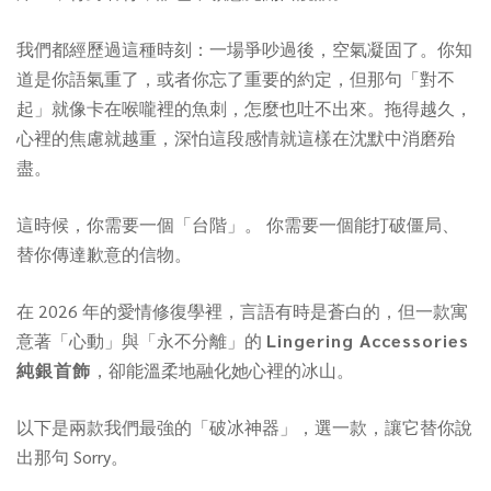
我們都經歷過這種時刻：一場爭吵過後，空氣凝固了。你知
道是你語氣重了，或者你忘了重要的約定，但那句「對不
起」就像卡在喉嚨裡的魚刺，怎麼也吐不出來。拖得越久，
心裡的焦慮就越重，深怕這段感情就這樣在沈默中消磨殆
盡。
這時候，你需要一個「台階」。 你需要一個能打破僵局、
替你傳達歉意的信物。
在 2026 年的愛情修復學裡，言語有時是蒼白的，但一款寓
意著「心動」與「永不分離」的
Lingering Accessories
純銀首飾
，卻能溫柔地融化她心裡的冰山。
以下是兩款我們最強的「破冰神器」，選一款，讓它替你說
出那句 Sorry。