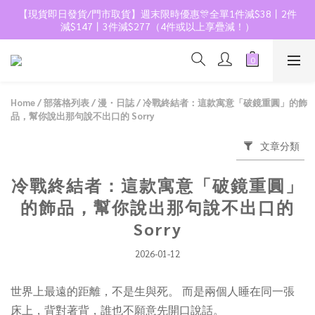
【現貨即日發貨/門市取貨】週末限時優惠🎊全單1件減$38丨2件
減$147丨3件減$277（4件或以上享疊減！）
Home
/
部落格列表
/
漫・日誌
/
冷戰終結者：這款寓意「破鏡重圓」的飾
品，幫你說出那句說不出口的 Sorry
文章分類
冷戰終結者：這款寓意「破鏡重圓」
的飾品，幫你說出那句說不出口的
Sorry
2026-01-12
世界上最遠的距離，不是生與死。 而是兩個人睡在同一張
床上，背對著背，誰也不願意先開口說話。