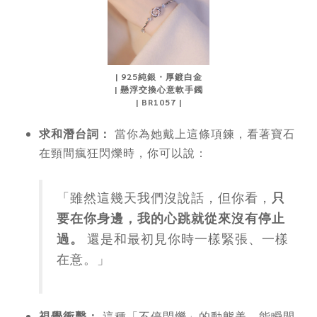
| 925純銀・厚鍍白金
| 懸浮交換心意軟手鐲
| BR1057 |
求和潛台詞：
當你為她戴上這條項鍊，看著寶石
在頸間瘋狂閃爍時，你可以說：
「雖然這幾天我們沒說話，但你看，
只
要在你身邊，我的心跳就從來沒有停止
過。
還是和最初見你時一樣緊張、一樣
在意。」
視覺衝擊：
這種「不停閃爍」的動態美，能瞬間