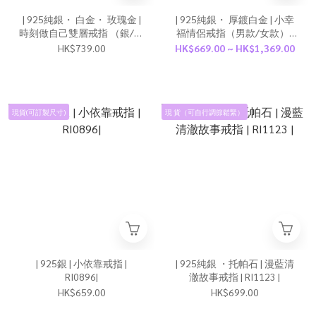
| 925純銀・ 白金・ 玫瑰金 |
| 925純銀・ 厚鍍白金 | 小幸
時刻做自己雙層戒指 （銀/玫
福情侶戒指（男款/女款） |
瑰金） | RI1088 |
RI0759 |
HK$739.00
HK$669.00 ~ HK$1,369.00
現貨(可訂製尺寸)
現 貨（可自行調節鬆緊）
| 925銀 | 小依靠戒指 |
| 925純銀 ・托帕石 | 漫藍清
RI0896|
澈故事戒指 | RI1123 |
HK$659.00
HK$699.00