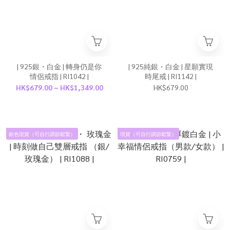
| 925銀・白金 | 轉身仍是你
| 925純銀・白金 | 星願實現
情侶戒指 | RI1042 |
時尾戒 | RI1142 |
HK$679.00 ~ HK$1,349.00
HK$679.00
銀色現貨（可自行調節鬆緊）
現貨（可自行調節鬆緊）