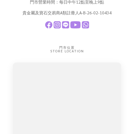
門市營業時間：每日中午12點至晚上9點
貴金屬及寶石交易商A類註冊人A-B-26-02-10434
門市位置
STORE LOCATION