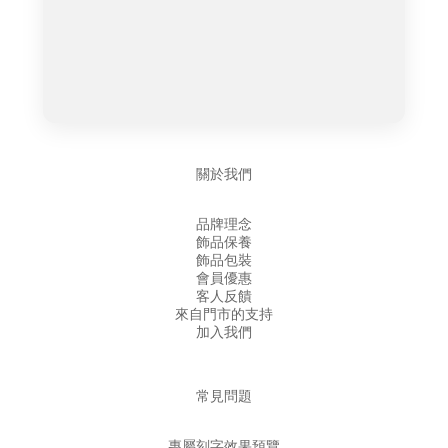
關於我們
品牌理念
飾品保養
飾品包裝
會員優惠
客人反饋
來自門市的支持
加入我們
常見問題
專屬刻字效果預覽