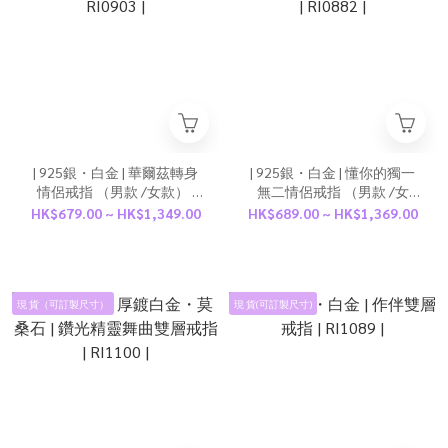
| 925銀・白金 | 華爾茲轉身
| 925銀・白金 | 懂你的獨一
情侶戒指 （男款 /女款） |
無二情侶戒指 （男款 /女
RI0903 |
款） | RI0882 |
HK$679.00 ~ HK$1,349.00
HK$689.00 ~ HK$1,369.00
現 貨（可訂製尺寸）
現 貨(可訂製尺寸)