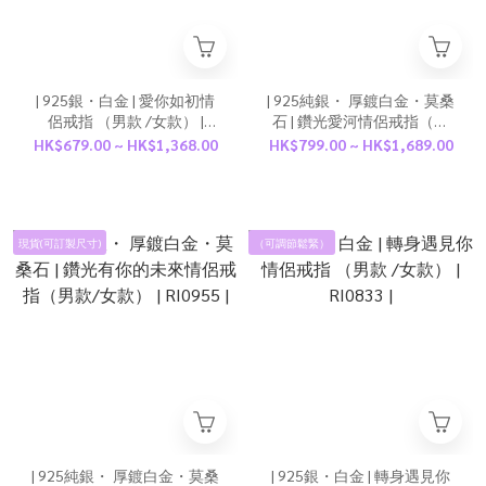
| 925銀・白金 | 愛你如初情
| 925純銀・ 厚鍍白金・莫桑
侶戒指 （男款 /女款） |
石 | 鑽光愛河情侶戒指（男
RI1019 |
款/女款） | RI0870 |
HK$679.00 ~ HK$1,368.00
HK$799.00 ~ HK$1,689.00
現貨(可訂製尺寸)
（可調節鬆緊）
| 925純銀・ 厚鍍白金・莫桑
| 925銀・白金 | 轉身遇見你