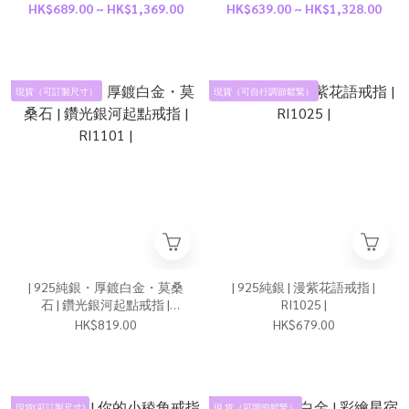
HK$689.00 ~ HK$1,369.00
HK$639.00 ~ HK$1,328.00
現貨（可訂製尺寸）
現貨（可自行調節鬆緊）
| 925純銀・厚鍍白金・莫桑
| 925純銀 | 漫紫花語戒指 |
石 | 鑽光銀河起點戒指 |
RI1025 |
RI1101 |
HK$819.00
HK$679.00
現貨(可訂製尺寸)
現 貨（可調節鬆緊）