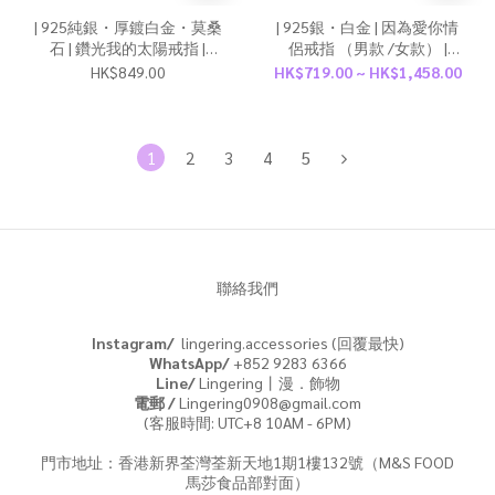
| 925純銀・厚鍍白金・莫桑
| 925銀・白金 | 因為愛你情
石 | 鑽光我的太陽戒指 |
侶戒指 （男款 /女款） |
RI1102 |
RI1005 |
HK$849.00
HK$719.00 ~ HK$1,458.00
1
2
3
4
5
聯絡我們
Instagram/
lingering.accessories (回覆最快)
WhatsApp/
+852 9283 6366
Line/
Lingering丨漫．飾物
電郵 /
Lingering0908@gmail.com
(客服時間: UTC+8 10AM - 6PM)
門市地址：香港新界荃灣荃新天地1期1樓132號（M&S FOOD
馬莎食品部對面）