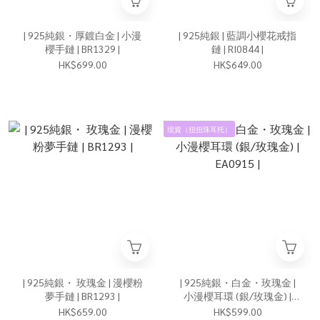
| 925純銀・厚鍍白金 | 小漫
| 925純銀 | 藍調小櫻花戒指
櫻手鏈 | BR1329 |
鏈 | RI0844 |
HK$699.00
HK$649.00
現貨（扭扭珠耳托）
| 925純銀・ 玫瑰金 | 漫櫻粉
| 925純銀・白金・玫瑰金 |
夢手鏈 | BR1293 |
小漫櫻耳環 (銀/玫瑰金) |
EA0915 |
HK$659.00
HK$599.00