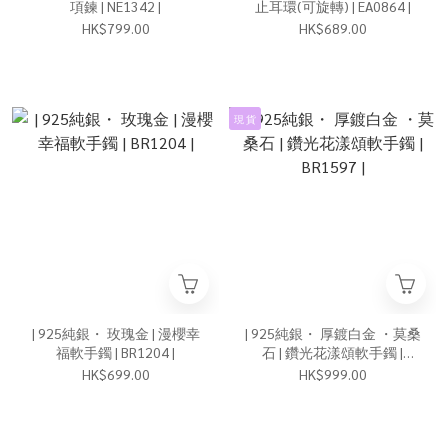
項鍊 | NE1342 |
止耳環(可旋轉) | EA0864 |
HK$799.00
HK$689.00
現 貨
| 925純銀・ 玫瑰金 | 漫櫻幸
| 925純銀・ 厚鍍白金 ・莫桑
福軟手鐲 | BR1204 |
石 | 鑽光花漾頌軟手鐲 |
BR1597 |
HK$699.00
HK$999.00