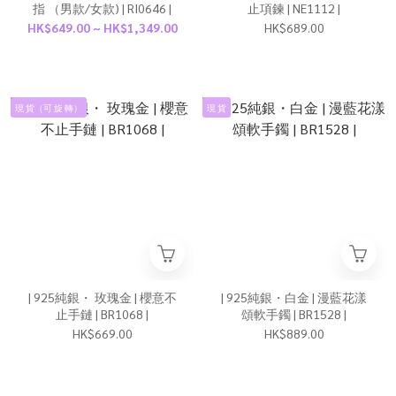
指 （男款/女款) | RI0646 |
止項鍊 | NE1112 |
HK$649.00 ~ HK$1,349.00
HK$689.00
現 貨（可 旋 轉）
現 貨
| 925純銀・ 玫瑰金 | 櫻意不
| 925純銀・白金 | 漫藍花漾
止手鏈 | BR1068 |
頌軟手鐲 | BR1528 |
HK$669.00
HK$889.00