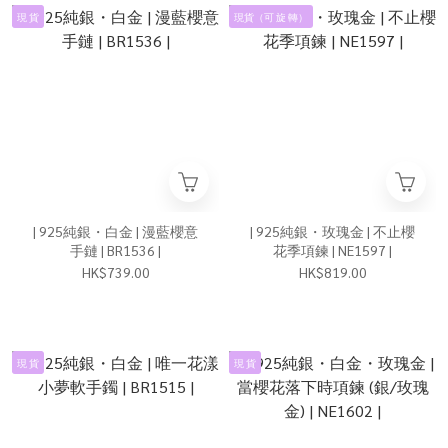
現 貨
現貨（可 旋 轉）
| 925純銀・白金 | 漫藍櫻意
| 925純銀・玫瑰金 | 不止櫻
手鏈 | BR1536 |
花季項鍊 | NE1597 |
HK$739.00
HK$819.00
現 貨
現 貨