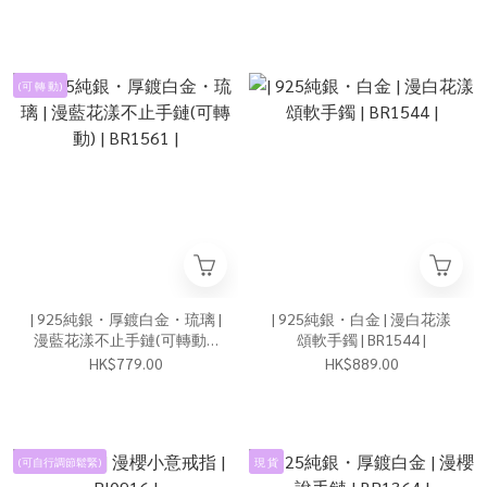
(可 轉 動)
| 925純銀・厚鍍白金・琉璃 |
| 925純銀・白金 | 漫白花漾
漫藍花漾不止手鏈(可轉動) |
頌軟手鐲 | BR1544 |
BR1561 |
HK$779.00
HK$889.00
(可自行調節鬆緊)
現 貨