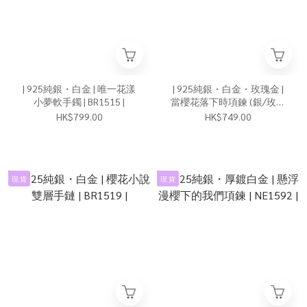
| 925純銀・白金 | 唯一花漾
| 925純銀・白金・玫瑰金 |
小夢軟手鐲 | BR1515 |
當櫻花落下時項鍊 (銀/玫瑰
金) | NE1602 |
HK$799.00
HK$749.00
現 貨
現 貨