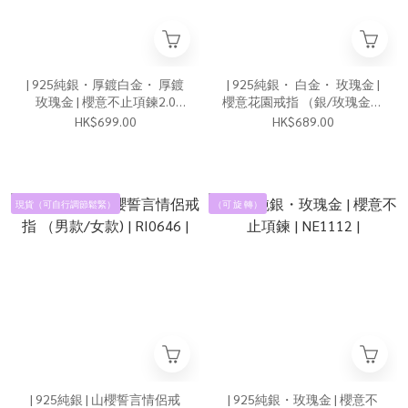
| 925純銀・厚鍍白金・ 厚鍍
| 925純銀・ 白金・ 玫瑰金 |
玫瑰金 | 櫻意不止項鍊2.0
櫻意花園戒指 （銀/玫瑰金）
(銀/玫瑰金) | NE1166 |
| RI0848 |
HK$699.00
HK$689.00
現貨（可自行調節鬆緊）
（可 旋 轉）
| 925純銀 | 山櫻誓言情侶戒
| 925純銀・玫瑰金 | 櫻意不