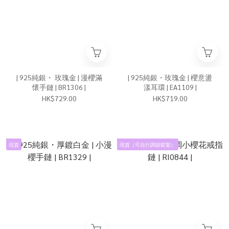
| 925純銀・ 玫瑰金 | 漫櫻滿
| 925純銀・玫瑰金 | 櫻意盪
懷手鏈 | BR1306 |
漾耳環 | EA1109 |
HK$729.00
HK$719.00
現貨
現貨（可自行調節鬆緊）