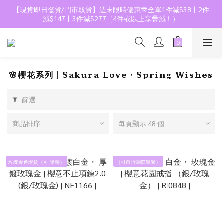
【現貨即日發貨/門市取貨】週末限時優惠🎊全單1件減$38丨2件
減$147丨3件減$277（4件或以上享疊減！）
🌸櫻花系列丨Sakura Love・Spring Wishes
篩選
商品排序
每頁顯示 48 個
玫瑰金色現貨（可 旋 轉）
（可自行調節鬆緊）