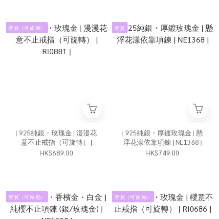
現 貨（可 旋 轉）
現 貨
| 925純銀・玫瑰金 | 漫漫花
| 925純銀・厚鍍玫瑰金 | 懸
意不止戒指（可旋轉） |
浮花漾依靠項鍊 | NE1368 |
RI0881 |
HK$689.00
HK$749.00
現 貨（可 轉 動）
現 貨（可 旋 轉）