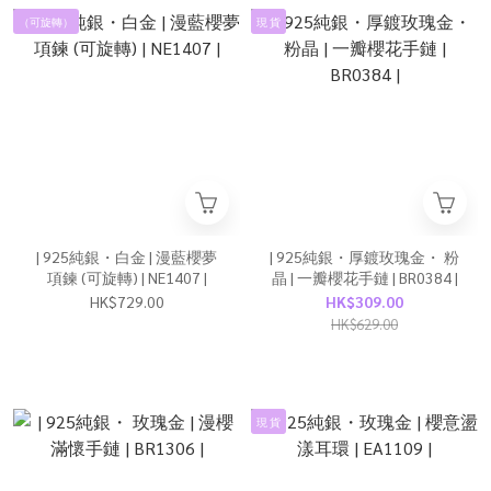
（可旋轉）
現 貨
| 925純銀・白金 | 漫藍櫻夢
| 925純銀・厚鍍玫瑰金・ 粉
項鍊 (可旋轉) | NE1407 |
晶 | 一瓣櫻花手鏈 | BR0384 |
HK$729.00
HK$309.00
HK$629.00
現 貨