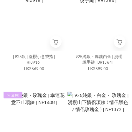
| 925銀 | 漫櫻小意戒指 |
| 925純銀・厚鍍白金 | 漫櫻
RI0916 |
說手鏈 | BR1364 |
HK$669.00
HK$699.00
（可 旋 轉）