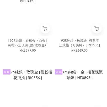
| 925純銀・香檳金・白金 |
| 925純銀・玫瑰金 | 櫻意不
純櫻不止項鍊 (銀/玫瑰金) |
止戒指（可旋轉） | RI0686 |
NE1335 |
HK$679.00
HK$669.00
現 貨
現 貨