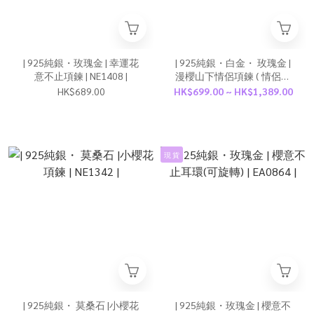
| 925純銀・玫瑰金 | 幸運花
| 925純銀・白金・ 玫瑰金 |
意不止項鍊 | NE1408 |
漫櫻山下情侶項鍊 ( 情侶黑
色 / 情侶玫瑰金 ) | NE1372 |
HK$689.00
HK$699.00 ~ HK$1,389.00
現 貨
| 925純銀・ 莫桑石 |小櫻花
| 925純銀・玫瑰金 | 櫻意不