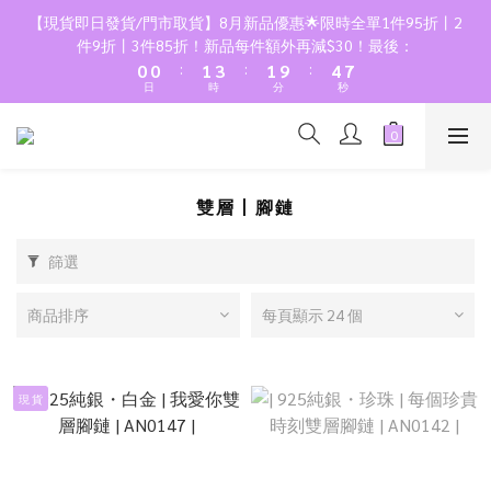
2
2
3
5
3
6
9
【現貨即日發貨/門市取貨】8月新品優惠🌟限時全單1件95折丨2
1
1
2
4
2
5
8
件9折丨3件85折！新品每件額外再減$30！最後：
:
:
:
0
0
1
3
1
9
4
7
日
時
分
秒
0
2
0
8
3
6
1
7
2
5
0
6
1
4
5
0
3
4
2
雙層丨腳鏈
3
1
2
0
篩選
1
0
商品排序
每頁顯示 24 個
現 貨