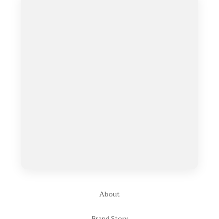
About
Brand Story