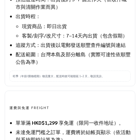
市與清關作業而異）
出貨時程：
現貨商品：即日出貨
客製/刻字/改尺寸：7–14天內出貨（包含假期）
追蹤方式：出貨後以電郵發送順豐查件編號與連結
配送範圍：台灣本島及部分離島（實際可達性依順豐
公告為準）
旺季（年節/購物檔期）物流量大，配送時效可能順延 1–2 天，敬請見諒。
運費與免運 FREIGHT
單筆滿
HKD$1,299
享免運（限同一收件地址）。
未達免運門檻之訂單，運費將於結帳頁顯示（依活動
與系統即時計算為準）。