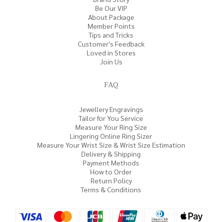
Be Our VIP
About Package
Member Points
Tips and Tricks
Customer's Feedback
Loved in Stores
Join Us
FAQ
Jewellery Engravings
Tailor for You Service
Measure Your Ring Size
Lingering Online Ring Sizer
Measure Your Wrist Size & Wrist Size Estimation
Delivery & Shipping
Payment Methods
How to Order
Return Policy
Terms & Conditions