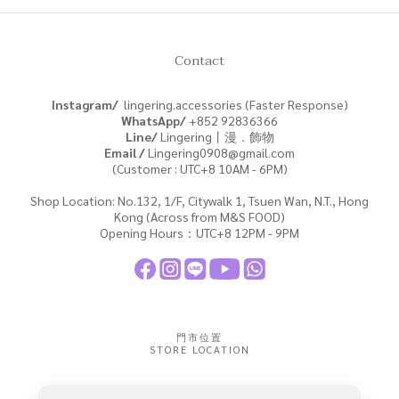
Contact
Instagram/
lingering.accessories (Faster Response)
WhatsApp/
+852
92836366
Line/
Lingering丨漫．飾物
Email /
Lingering0908@gmail.com
(Customer : UTC+8 10AM - 6PM)
Shop Location: No.132, 1/F, Citywalk 1, Tsuen Wan, N.T., Hong
Kong (Across from M&S FOOD)
Opening Hours：UTC+8 12PM - 9PM
門市位置
STORE LOCATION