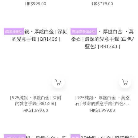
BR1539 |
HK$999.00
HK$779.00
(隱形按鈕扣)
現貨(隱形保險扣)
| 925純銀・厚鍍白金 | 深刻
| 925純銀・ 厚鍍白金 ・莫桑
的愛意手鐲 | BR1406 |
石 | 最深的愛意手鐲 (白色/藍
色) | BR1243 |
HK$1,599.00
HK$1,999.00
（銀色）現 貨
現 貨