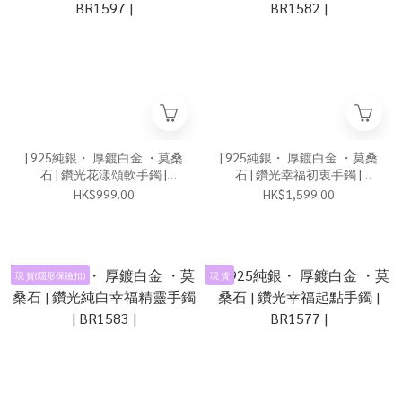
| 925純銀・ 厚鍍白金 ・莫桑
| 925純銀・ 厚鍍白金 ・莫桑
石 | 鑽光花漾頌軟手鐲 |
石 | 鑽光幸福初衷手鐲 |
BR1597 |
BR1582 |
HK$999.00
HK$1,599.00
現 貨(隱形保險扣)
現 貨