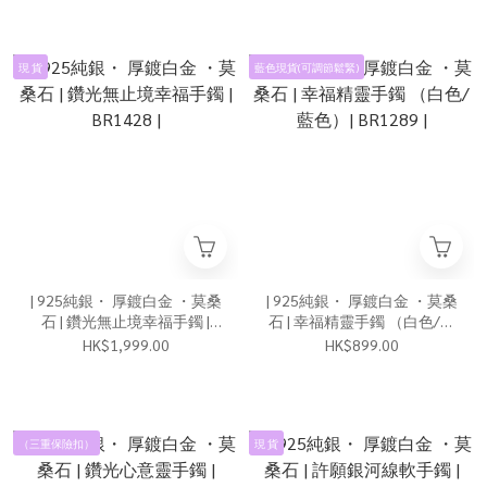
現 貨
藍色現貨(可調節鬆緊)
| 925純銀・ 厚鍍白金 ・莫桑
| 925純銀・ 厚鍍白金 ・莫桑
石 | 鑽光無止境幸福手鐲 |
石 | 幸福精靈手鐲 （白色/藍
BR1428 |
色）| BR1289 |
HK$1,999.00
HK$899.00
（三重保險扣）
現 貨