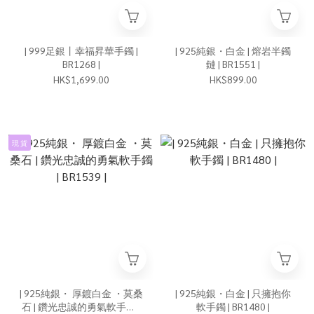
| 999足銀丨幸福昇華手鐲 |
| 925純銀・白金 | 熔岩半鐲
BR1268 |
鏈 | BR1551 |
HK$1,699.00
HK$899.00
現 貨
| 925純銀・ 厚鍍白金 ・莫桑
| 925純銀・白金 | 只擁抱你
石 | 鑽光忠誠的勇氣軟手鐲 |
軟手鐲 | BR1480 |