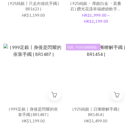
| 925純銀丨只走向彼此手鐲 |
| 925純銀・ 厚鍍白金 ・莫桑
BR1623 |
石 | 鑽光花漾幸福繚繞軟手鐲
| BR1632 |
HK$1,199.00
HK$1,999.00 ~
HK$2,199.00
現貨（可自行調節鬆緊）
| 999足銀丨身後是閃耀的依
| 925純銀丨日漸瞭解手鐲 |
靠手鐲 | BR1487 |
BR1454 |
HK$1,199.00
HK$1,499.00