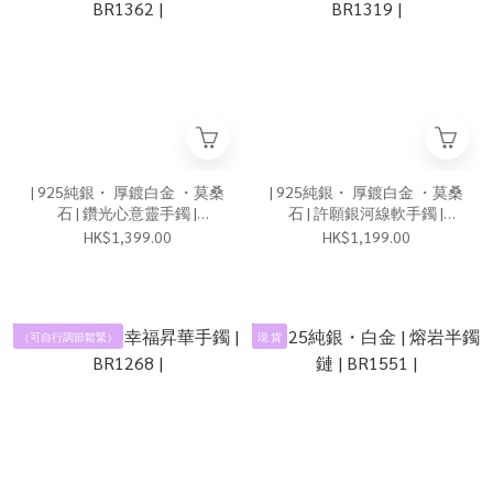
| 925純銀・ 厚鍍白金 ・莫桑
| 925純銀・ 厚鍍白金 ・莫桑
石 | 鑽光心意靈手鐲 |
石 | 許願銀河線軟手鐲 |
BR1362 |
BR1319 |
HK$1,399.00
HK$1,199.00
（可自行調節鬆緊）
現 貨