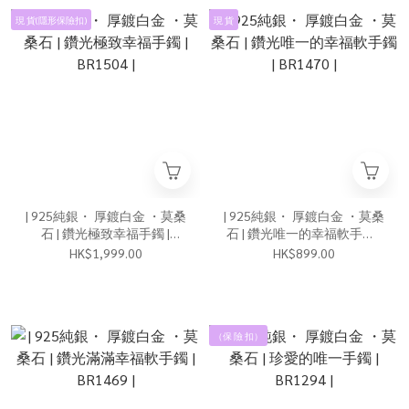
現 貨(隱形保險扣)
現 貨
| 925純銀・ 厚鍍白金 ・莫桑
| 925純銀・ 厚鍍白金 ・莫桑
石 | 鑽光極致幸福手鐲 |
石 | 鑽光唯一的幸福軟手鐲 |
BR1504 |
BR1470 |
HK$1,999.00
HK$899.00
（保 險 扣）