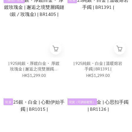
| 925純銀・厚鍍白金・ 厚鍍
| 925純銀・白金 | 溫暖熔岩
玫瑰金 | 邂逅之境雙層鐲鏈
手鐲 | BR1391 |
(銀 / 玫瑰金) | BR1405 |
HK$1,299.00
HK$1,299.00
現 貨
現貨（可調節鬆緊）