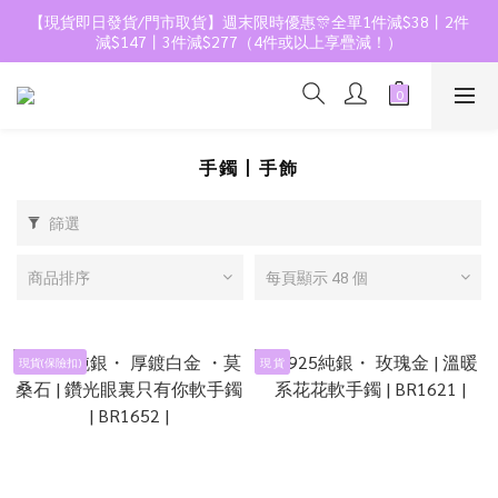
【現貨即日發貨/門市取貨】週末限時優惠🎊全單1件減$38丨2件
減$147丨3件減$277（4件或以上享疊減！）
手鐲丨手飾
篩選
商品排序
每頁顯示 48 個
現貨(保險扣)
現 貨