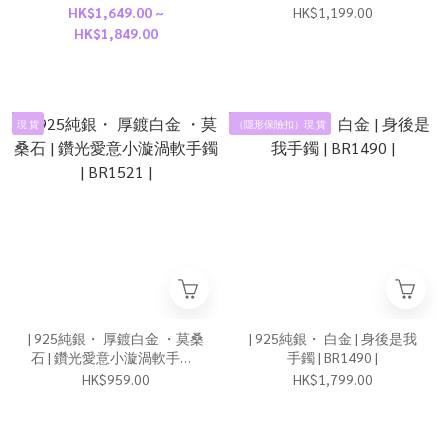
| BR1555 |
BR1553 |
HK$1,649.00 ~
HK$1,199.00
HK$1,849.00
現 貨
（隱形保險扣）現 貨
| 925純銀・ 厚鍍白金 ・莫桑
| 925純銀・ 白金 | 身後是我
石 | 鑽光愛意小漩渦軟手鐲 |
手鐲 | BR1490 |
BR1521 |
HK$959.00
HK$1,799.00