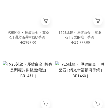
| 925純銀・ 厚鍍白金 ・莫桑
| 925純銀・ 厚鍍白金 ・莫桑
石 | 鑽光滿滿幸福軟手鐲 |
石 | 珍愛的唯一手鐲 |
BR1469 |
BR1294 |
HK$959.00
HK$1,999.00