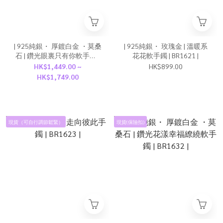
| 925純銀・ 厚鍍白金 ・莫桑
| 925純銀・ 玫瑰金 | 溫暖系
石 | 鑽光眼裏只有你軟手鐲 |
花花軟手鐲 | BR1621 |
BR1652 |
HK$1,449.00 ~
HK$899.00
HK$1,749.00
現貨（可自行調節鬆緊）
現貨(保險扣)