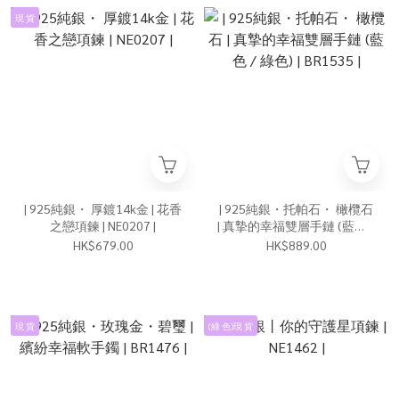
現 貨
| 925純銀・ 厚鍍14k金 | 花香
| 925純銀・托帕石・ 橄欖石
之戀項鍊 | NE0207 |
| 真摯的幸福雙層手鏈 (藍色 /
綠色) | BR1535 |
HK$679.00
HK$889.00
現 貨
(綠 色)現 貨