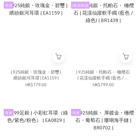
現 貨
(綠 色)現 貨
| 925純銀・玫瑰金・碧璽 |
| 925純銀・托帕石・ 橄欖石
繽紛銀河耳環 | EA1159 |
| 花漾仙蹤軟手鐲 (藍色 / 綠
色) | BR1438 |
HK$779.00
HK$799.00
現 貨
現 貨