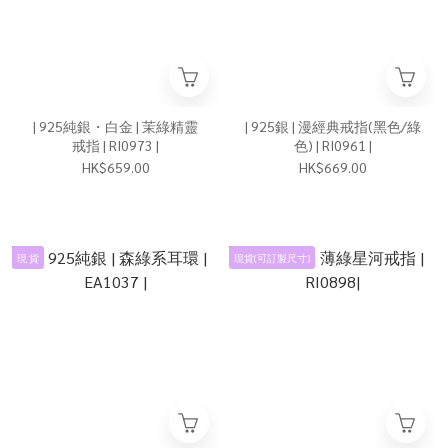
| 925純銀・白金 | 茉綠精靈
| 925銀 | 漫經典戒指(黑色/綠
戒指 | RI0973 |
色) | RI0961 |
HK$659.00
HK$669.00
現 貨
現貨(可訂製尺寸)