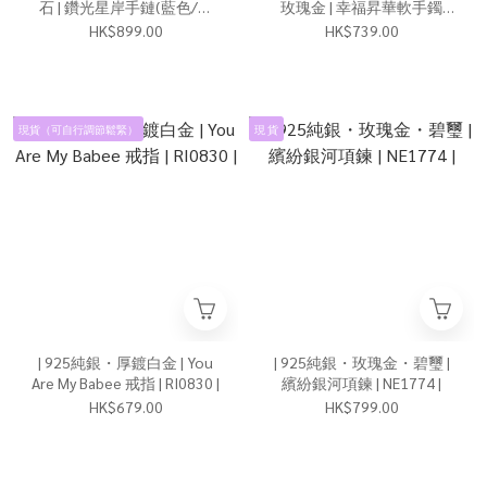
石 | 鑽光星岸手鏈(藍色/綠
玫瑰金 | 幸福昇華軟手鐲
色) | BR1349 |
2.0(銀/玫瑰金) | BR1331 |
HK$899.00
HK$739.00
現貨（可自行調節鬆緊）
現 貨
| 925純銀・厚鍍白金 | You
| 925純銀・玫瑰金・碧璽 |
Are My Babee 戒指 | RI0830 |
繽紛銀河項鍊 | NE1774 |
HK$679.00
HK$799.00