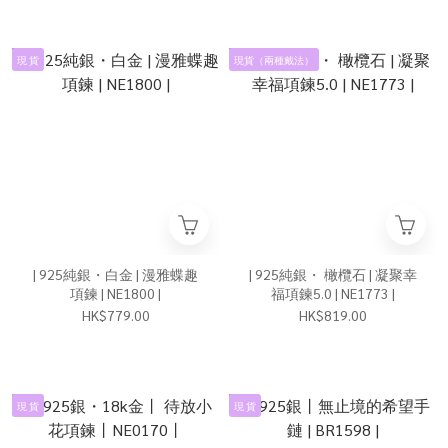
現 貨
現貨（兩種戴法）
| 925純銀・白金 | 漫雅蝶趣
| 925純銀・ 橄欖石 | 凝聚幸
項鍊 | NE1800 |
福項鍊5.0 | NE1773 |
HK$779.00
HK$819.00
現 貨
現 貨