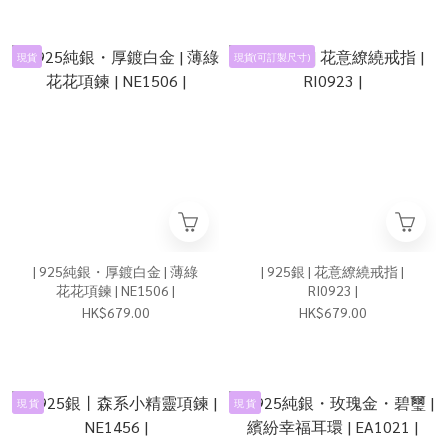
現貨
現貨(可訂製尺寸)
| 925純銀・厚鍍白金 | 薄綠
| 925銀 | 花意繚繞戒指 |
花花項鍊 | NE1506 |
RI0923 |
HK$679.00
HK$679.00
現 貨
現 貨