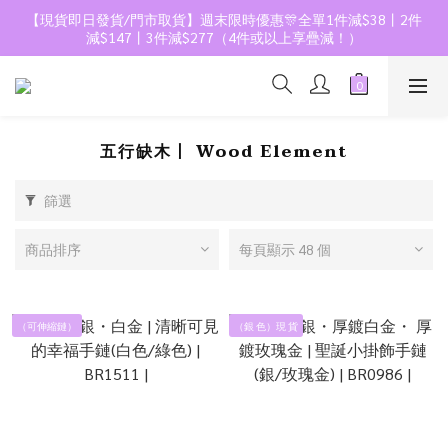
【現貨即日發貨/門市取貨】週末限時優惠🎊全單1件減$38丨2件
減$147丨3件減$277（4件或以上享疊減！）
五行缺木丨 Wood Element
篩選
商品排序
每頁顯示 48 個
（可伸縮鏈）
（銀 色）現 貨