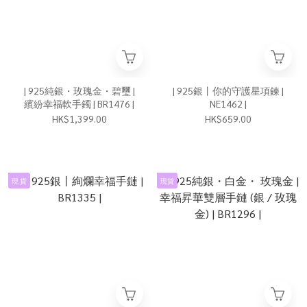
| 925純銀・玫瑰金・碧璽 |
| 925銀丨你的守護星項鍊 |
繽紛幸福軟手鐲 | BR1476 |
NE1462 |
HK$1,399.00
HK$659.00
現 貨
現貨