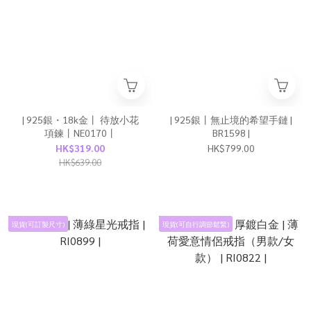
| 925銀・18k金丨 待放小花
| 925銀丨無止境的希望手鏈 |
項鍊丨NE0170丨
BR1598 |
HK$319.00
HK$799.00
HK$639.00
現貨(可訂製尺寸)
現貨(可自行調節鬆緊)