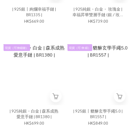
| 925銀丨絢爛幸福手鏈 |
| 925純銀・白金・ 玫瑰金 |
BR1335 |
幸福昇華雙層手鏈 (銀 / 玫瑰
金) | BR1296 |
HK$669.00
HK$739.00
現貨（可伸縮鏈）
現貨（可 伸 縮）
| 925純銀・白金 | 森系成熟
| 925銀丨貔貅玄學手繩5.0 |
愛意手鏈 | BR1380 |
BR1557 |
HK$699.00
HK$849.00