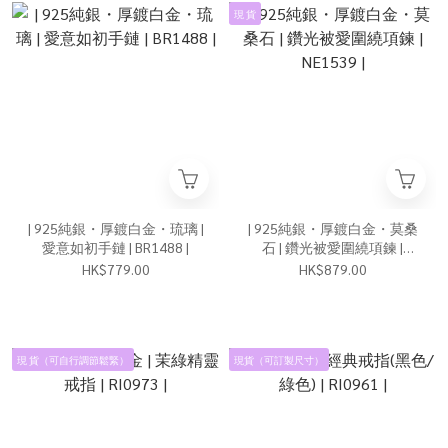
現 貨
| 925純銀・厚鍍白金・琉璃 |
| 925純銀・厚鍍白金・莫桑
愛意如初手鏈 | BR1488 |
石 | 鑽光被愛圍繞項鍊 |
NE1539 |
HK$779.00
HK$879.00
現 貨（可自行調節鬆緊）
現貨（可訂製尺寸）