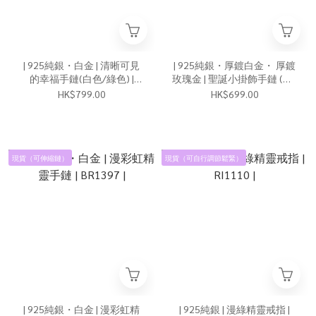
| 925純銀・白金 | 清晰可見
| 925純銀・厚鍍白金・ 厚鍍
的幸福手鏈(白色/綠色) |
玫瑰金 | 聖誕小掛飾手鏈 (銀/
BR1511 |
玫瑰金) | BR0986 |
HK$799.00
HK$699.00
現貨（可伸縮鏈）
現貨（可自行調節鬆緊）
| 925純銀・白金 | 漫彩虹精
| 925純銀 | 漫綠精靈戒指 |