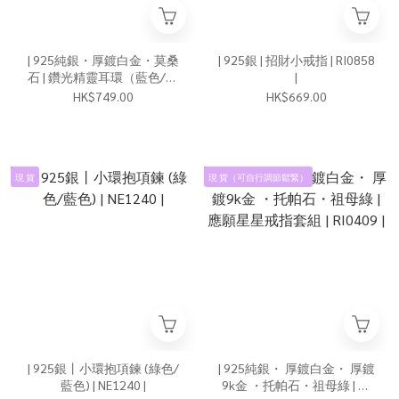
| 925純銀・厚鍍白金・莫桑
| 925銀 | 招財小戒指 | RI0858
石 | 鑽光精靈耳環（藍色/祖
|
母綠/橄欖綠） | EA0987 |
HK$749.00
HK$669.00
現 貨
現 貨（可自行調節鬆緊）
| 925銀丨小環抱項鍊 (綠色/
| 925純銀・ 厚鍍白金・ 厚鍍
藍色) | NE1240 |
9k金 ・托帕石・祖母綠 | 應