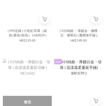
| 999足銀 | 小彩虹耳環（綠
| 925純銀・ 厚鍍金・橄欖
色/紫色/粉色） | EA0829 |
石・葡萄石 | 珊瑚海手鏈 |
BR0702 |
HK$339.00
HK$749.00
現 貨
售完