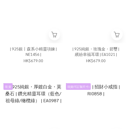
| 925銀丨森系小精靈項鍊 |
| 925純銀・玫瑰金・碧璽 |
NE1456 |
繽紛幸福耳環 | EA1021 |
HK$679.00
HK$679.00
現 貨
現貨(可訂製尺寸)