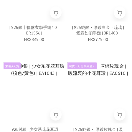
| 925銀丨貔貅玄學手繩4.0 |
| 925純銀・厚鍍白金・琉璃 |
BR1556 |
愛意如初手鏈 | BR1488 |
HK$849.00
HK$779.00
(粉色)現 貨
現貨（可訂製銀色）
| 925純銀 | 少女系花花耳環
| 925純銀・ 厚鍍玫瑰金 | 暖