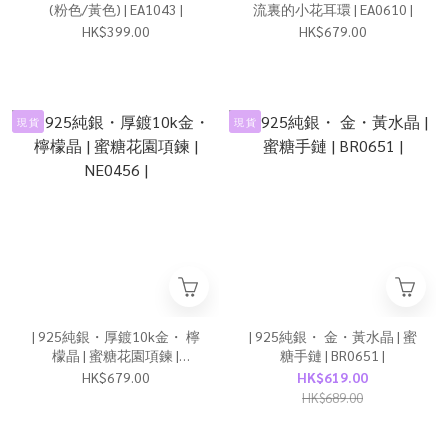
(粉色/黃色) | EA1043 |
流裏的小花耳環 | EA0610 |
HK$399.00
HK$679.00
現 貨
現 貨
| 925純銀・厚鍍10k金・ 檸
| 925純銀・ 金・黃水晶 | 蜜
檬晶 | 蜜糖花園項鍊 |
糖手鏈 | BR0651 |
NE0456 |
HK$679.00
HK$619.00
HK$689.00