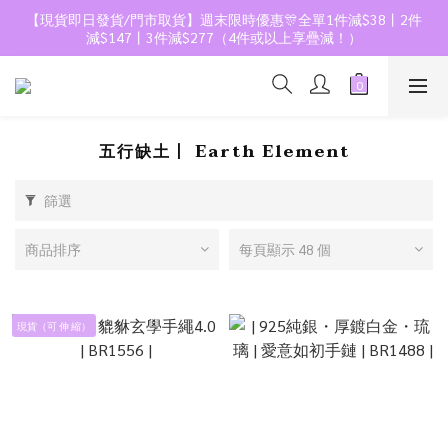
【現貨即日發貨/門市取貨】週末限時優惠🎊全單1件減$38丨2件
減$147丨3件減$277（4件或以上享疊減！）
五行缺土丨 Earth Element
篩選
商品排序
每頁顯示 48 個
現貨（可 伸 縮）