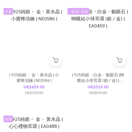
現 貨
（金 色）現 貨
| 925純銀・ 金・黃水晶 | 小
| 925純銀・白金・貓眼石 |蝴
蜜蜂項鍊 | NE0586 |
蝶結小球耳環 (銀 / 金) |
EA0459 |
HK$659.00
HK$529.00
HK$739.00
HK$599.00
現 貨