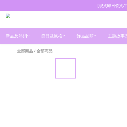
【現貨即日發貨/門
新品及熱銷
節日及風格
飾品品類
主題故事
全部商品
/
全部商品