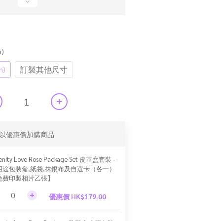
)
m)
訂製其他尺寸
以優惠價加購商品
enity Love Rose Package Set 皮革盒套裝 -
用途包裝盒,紙袋,抹銀布及自選卡（各一）
免費印製相片乙張】
優惠價 HK$179.00