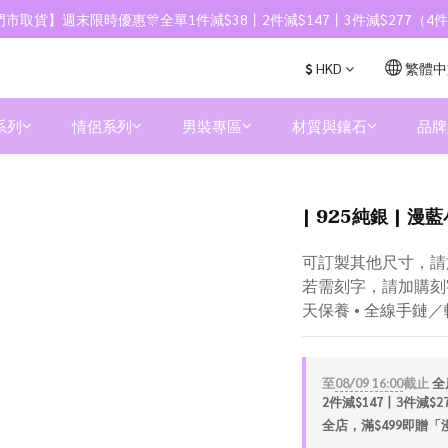
市取貨】週末限時優惠🎊全單1件減$38丨2件減$147丨3件減$277（
$
HKD
繁體中
系列
情侶系列
男裝專區
材質與鑲石
品牌
| 925純銀 | 漫藍
可訂製其他尺寸，請
若需刻字，請加購刻字服
天保養 • 全線手鏈
至
08/09 16:00
截止
全
2件減$147丨3件減$
全店，滿$499即贈