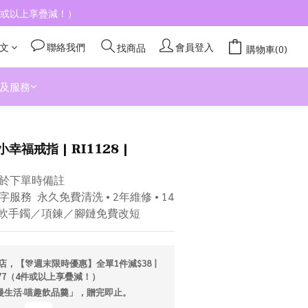
4件或以上享疊減！）
文
聯絡我們
會員登入
找商品
購物車(0)
及服務
立即購買
小幸福戒指 | RI1128 |
於下單時備註
務  永久免費清洗 • 2年維修 • 14
／軟手鐲／項鍊／腳鏈免費改短
店，【🎊週末限時優惠】全單1件減$38丨
277（4件或以上享疊減！）
「漫生活·喵趣飲品羹」，贈完即止。