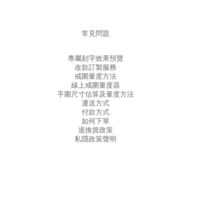
常見問題
專屬刻字效果預覽
改款訂製服務
戒圍量度方法
線上戒圍量度器
手圍尺寸估算及量度方法
運送方式
付款方式
如何下單
退換貨政策
私隱政策聲明