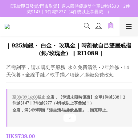
【現貨即日發貨/門市取貨】週末限時優惠🎊全單1件減$38丨2件
減$147丨3件減$277（4件或以上享疊減！）
| 925純銀・ 白金・ 玫瑰金 | 時刻做自己雙層戒指
（銀/玫瑰金） | RI1088 |
若需刻字，請加購刻字服務  永久免費清洗 • 2年維修 • 14
天保養 • 全線手鏈／軟手鐲／項鍊／腳鏈免費改短
至
08/09 16:00
截止
全店，【🎊週末限時優惠】全單1件減$38丨2
件減$147丨3件減$277（4件或以上享疊減！）
全店，滿$499即贈「漫生活·喵趣飲品羹」，贈完即止。
HK$739.00