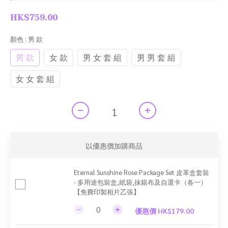
HK$759.00
顏色
: 男 款
男 款
女 款
男 女 套 組
男 男 套 組
女 女 套 組
以優惠價加購商品
Eternal Sunshine Rose Package Set 皮革盒套裝
- 多用途包裝盒,紙袋,抹銀布及自選卡（各一）
【免費印製相片乙張】
優惠價 HK$179.00