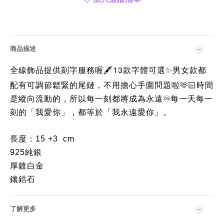
商品描述
13
全線飾品提供刻字服務喔
款字體可選
男女款都
🖋️
✨
配有可調節鬆緊的尾鏈，不用擔心手圍問題啦
時間
🫶🏻
是縱向流動的，所以每一刻都將成為永遠
每一天每一
♾️
刻的「我愛你」，都等於「我永遠愛你」。
長度：15 +3 cm
925純銀
厚鍍白金
鑲鋯石
了解更多