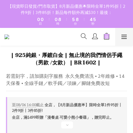
7
2
2
2
7
6
【現貨即日發貨/門市取貨】8月新品優惠🌟限時全單1件95折丨2
6
1
1
1
9
6
9
5
件9折丨3件85折！新品每件額外再減$30！最後：
5
:
:
:
0
0
0
8
5
8
4
日
時
分
秒
4
7
4
7
3
3
6
3
6
2
2
5
2
5
1
1
4
1
4
0
0
| 925純銀・厚鍍白金 | 無止境的我們情侶手繩
3
0
3
（男款 /女款） | BR1602 |
2
2
1
1
若需刻字，請加購刻字服務  永久免費清洗 • 2年維修 • 14
0
0
天保養 • 全線手鏈／軟手鐲／項鍊／腳鏈免費改短
至
08/06 16:00
截止
全店，【8月新品優惠🌟】限時全單1件95折丨
2件9折丨3件85折!
全店，滿$499即贈「漫餐桌·可愛小熊小餐碟」，贈完即止。