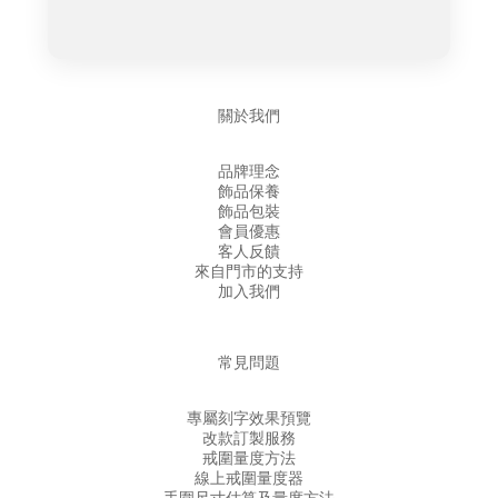
關於我們
品牌理念
飾品保養
飾品包裝
會員優惠
客人反饋
來自門市的支持
加入我們
常見問題
專屬刻字效果預覽
改款訂製服務
戒圍量度方法
線上戒圍量度器
手圍尺寸估算及量度方法