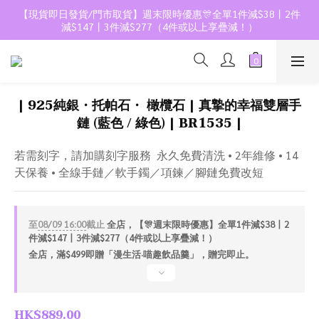
【現貨即日發貨/門市取貨】週末限時優惠🎊全單1件減$38丨2件
減$147丨3件減$277（4件或以上享疊減！）
| 925純銀・托帕石・ 橄欖石 | 真摯的幸福雙層手
鏈 (藍色 / 綠色) | BR1535 |
若需刻字，請加購刻字服務  永久免費清洗 • 2年維修 • 14
天保養 • 全線手鏈／軟手鐲／項鍊／腳鏈免費改短
至
08/09 16:00
截止
全店，【🎊週末限時優惠】全單1件減$38丨2
件減$147丨3件減$277（4件或以上享疊減！）
全店，滿$499即贈「漫生活·喵趣飲品羹」，贈完即止。
HK$889.00