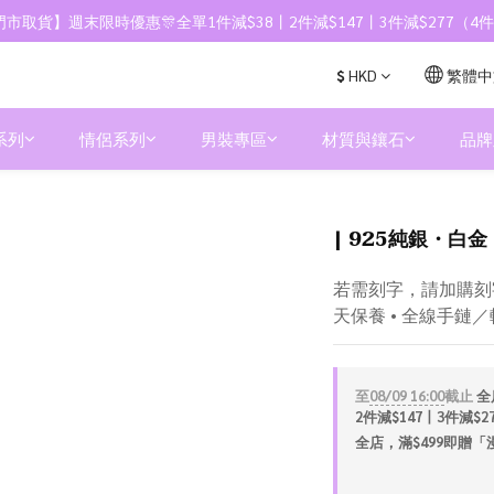
市取貨】週末限時優惠🎊全單1件減$38丨2件減$147丨3件減$277（
$
HKD
繁體中
系列
情侶系列
男裝專區
材質與鑲石
品牌
| 925純銀・白金 
若需刻字，請加購刻字服
天保養 • 全線手鏈
至
08/09 16:00
截止
全
2件減$147丨3件減$
全店，滿$499即贈