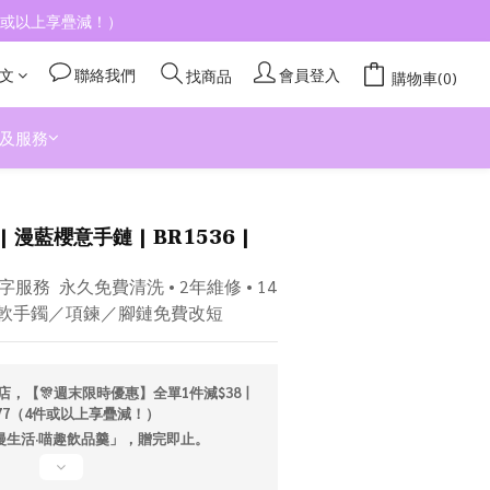
4件或以上享疊減！）
文
聯絡我們
會員登入
找商品
購物車(0)
及服務
立即購買
| 漫藍櫻意手鏈 | BR1536 |
務  永久免費清洗 • 2年維修 • 14
／軟手鐲／項鍊／腳鏈免費改短
店，【🎊週末限時優惠】全單1件減$38丨
277（4件或以上享疊減！）
「漫生活·喵趣飲品羹」，贈完即止。