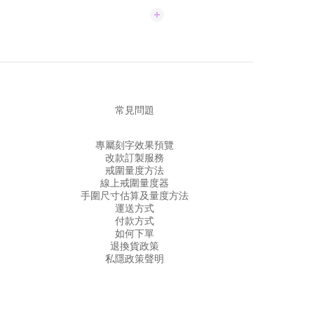
常見問題
專屬刻字效果預覽
改款訂製服務
戒圍量度方法
線上戒圍量度器
手圍尺寸估算及量度方法
運送方式
付款方式
如何下單
退換貨政策
私隱政策聲明