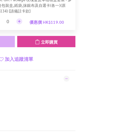
途包裝盒,紙袋,抹銀布及自選卡(各一)(原
$134) [請備註卡款]
優惠價 HK$119.00
立即購買
加入追蹤清單