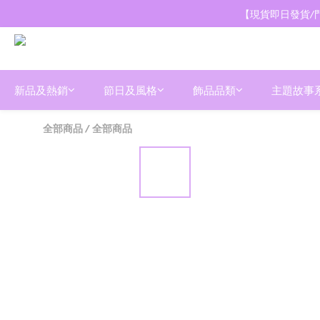
【現貨即日發貨/門
新品及熱銷
節日及風格
飾品品類
主題故事
全部商品
/
全部商品