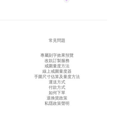
常見問題
專屬刻字效果預覽
改款訂製服務
戒圍量度方法
線上戒圍量度器
手圍尺寸估算及量度方法
運送方式
付款方式
如何下單
退換貨政策
私隱政策聲明