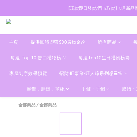
【現貨即日發貨/門市取貨】8月新品優
主頁
提供回饋即獲$30購物金💰
所有商品
每週 Top 10 告白禮物榜🤍
每週Top10生日禮物榜🎂
專屬刻字效果預覽
招財·旺事業·旺人緣系列💰💻🌸
頸鏈．脖鏈．項繩
手鏈・手鐲
戒指・
全部商品
/
全部商品