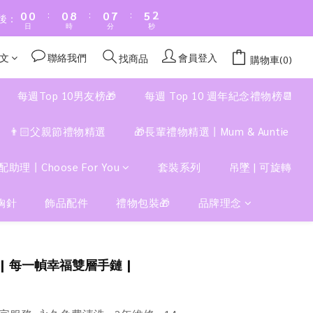
:
:
:
0
0
0
8
0
7
5
1
後：
日
時
分
秒
7
6
4
0
6
5
3
文
聯絡我們
會員登入
找商品
購物車(0)
5
4
2
4
3
1
每週Top 10男友榜🎁
每週 Top 10 週年紀念禮物榜📆
3
2
0
2
1
👨🏻父親節禮物精選
🎁長輩禮物精選丨Mum & Auntie
1
0
0
配助理丨Choose For You
套裝系列
吊墜 | 可旋轉
胸針
飾品配件
禮物包裝🎁
品牌理念
立即購買
 | 每一幀幸福雙層手鏈 |