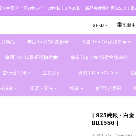
惠🌟限時全單1件95折丨2件9折丨3件85折！新品每件額外再減$30！最
$
HKD
繁體中
每月新品
年度Top10熱銷榜💎
每週 Top 10 總榜單👑
每週Top 10畢業禮物榜🎓
每週Top 10結婚禮物榜👰🏻
💒情侶系列
主題系列
男裝丨Men ONLY
搭
戒指鏈
耳環・耳夾
腳鏈
低至5折專區
| 925純銀・白金
BR1586 |