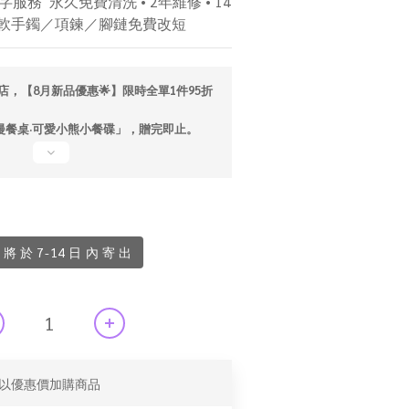
務  永久免費清洗 • 2年維修 • 14
／軟手鐲／項鍊／腳鏈免費改短
店，【8月新品優惠🌟】限時全單1件95折
「漫餐桌·可愛小熊小餐碟」，贈完即止。
將 於 7-14 日 內 寄 出
以優惠價加購商品