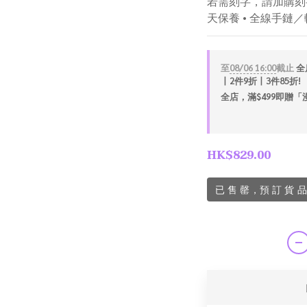
若需刻字，請加購刻字服
天保養 • 全線手鏈
至
08/06 16:00
截止
全
丨2件9折丨3件85折!
全店，滿$499即贈
HK$829.00
已 售 罄，預 訂 貨 品 