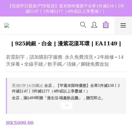
【現貨即日發貨/門市取貨】週末限時優惠🎊全單1件減$38丨2件
減$147丨3件減$277（4件或以上享疊減！）
| 925純銀・白金 | 漫紫花漾耳環 | EA1149 |
若需刻字，請加購刻字服務  永久免費清洗 • 2年維修 • 14
天保養 • 全線手鏈／軟手鐲／項鍊／腳鏈免費改短
至
08/09 16:00
截止
全店，【🎊週末限時優惠】全單1件減$38丨2
件減$147丨3件減$277（4件或以上享疊減！）
全店，滿$499即贈「漫生活·喵趣飲品羹」，贈完即止。
HK$699.00