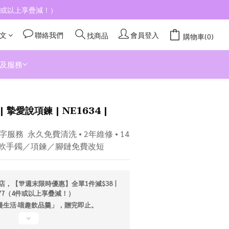
4件或以上享疊減！）
文
聯絡我們
會員登入
找商品
購物車(0)
及服務
立即購買
| 摯愛說項鍊 | NE1634 |
務  永久免費清洗 • 2年維修 • 14
／軟手鐲／項鍊／腳鏈免費改短
店，【🎊週末限時優惠】全單1件減$38丨
277（4件或以上享疊減！）
「漫生活·喵趣飲品羹」，贈完即止。