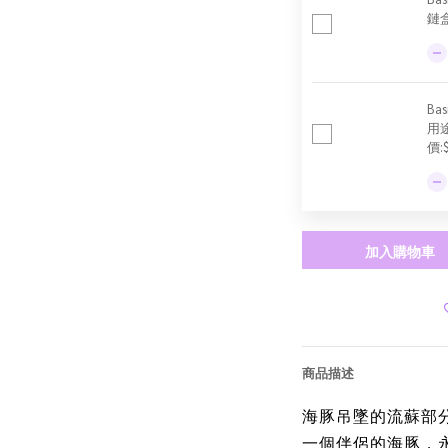
鏈盒
Ba
用
價:
加入購物車
商品描述
海豚吊墜的流蘇部
一個伴侶的海豚，