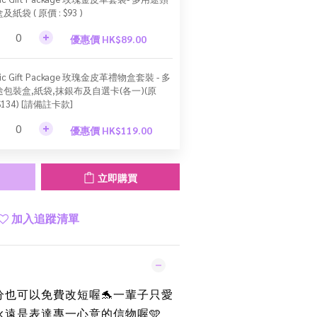
及紙袋 ( 原價 : $93 )
優惠價 HK$89.00
sic Gift Package 玫瑰金皮革禮物盒套裝 - 多
途包裝盒,紙袋,抹銀布及自選卡(各一)(原
$134) [請備註卡款]
優惠價 HK$119.00
立即購買
加入追蹤清單
分也可以免費改短喔
一輩子只愛
🐬
永遠是表達專一心意的信物喔
🩵