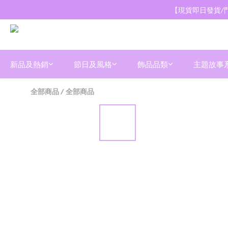
【現貨即日發貨/門
新品及熱銷
節日及風格
飾品品類
主題故事
全部商品
/
全部商品