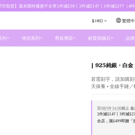
市取貨】週末限時優惠🎊全單1件減$38丨2件減$147丨3件減$277（
$
HKD
繁體中
系列
情侶系列
男裝專區
材質與鑲石
品牌
| 925純銀・白金 
若需刻字，請加購刻字服
天保養 • 全線手鏈
至
08/09 16:00
截止
全
2件減$147丨3件減$
全店，滿$499即贈