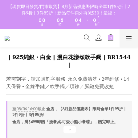
2
2
2
2
6
2
8
【現貨即日發貨/門市取貨】8月新品優惠🌟限時全單1件95折丨2
1
1
1
9
1
5
1
7
件9折丨3件85折！新品每件額外再減$30！最後：
:
:
:
0
0
0
8
0
4
0
6
日
時
分
秒
7
3
5
6
2
4
5
1
3
4
0
2
| 925純銀・白金 | 漫白花漾頌軟手鐲 | BR1544
3
1
|
2
0
1
若需刻字，請加購刻字服務  永久免費清洗 • 2年維修 • 14
0
天保養 • 全線手鏈／軟手鐲／項鍊／腳鏈免費改短
至
08/06 16:00
截止
全店，【8月新品優惠🌟】限時全單1件95折丨
2件9折丨3件85折!
全店，滿$499即贈「漫餐桌·可愛小熊小餐碟」，贈完即止。