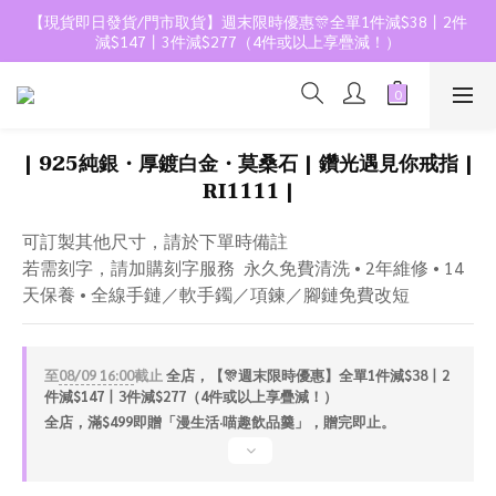
【現貨即日發貨/門市取貨】週末限時優惠🎊全單1件減$38丨2件
減$147丨3件減$277（4件或以上享疊減！）
| 925純銀・厚鍍白金・莫桑石 | 鑽光遇見你戒指 |
RI1111 |
可訂製其他尺寸，請於下單時備註
若需刻字，請加購刻字服務  永久免費清洗 • 2年維修 • 14
天保養 • 全線手鏈／軟手鐲／項鍊／腳鏈免費改短
至
08/09 16:00
截止
全店，【🎊週末限時優惠】全單1件減$38丨2
件減$147丨3件減$277（4件或以上享疊減！）
全店，滿$499即贈「漫生活·喵趣飲品羹」，贈完即止。