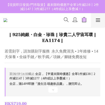
【現貨即日發貨/門市取貨】週末限時優惠🎊全單1件減$38丨2件
減$147丨3件減$277（4件或以上享疊減！）
| 925純銀・白金・珍珠 | 珍貴二人宇宙耳環 |
EA1174 |
若需刻字，請加購刻字服務  永久免費清洗 • 2年維修 • 14
天保養 • 全線手鏈／軟手鐲／項鍊／腳鏈免費改短
至
08/09 16:00
截止
全店，【🎊週末限時優惠】全單1件減$38丨2
件減$147丨3件減$277（4件或以上享疊減！）
全店，滿$499即贈「漫生活·喵趣飲品羹」，贈完即止。
HK$719.00