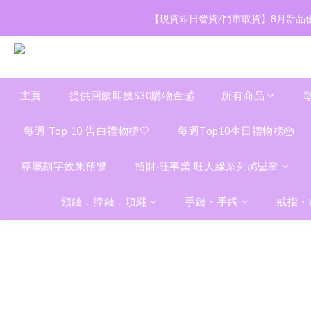
【現貨即日發貨/門市取貨】8月新品優
主頁
提供回饋即獲$30購物金💰
所有商品
每週 Top 10 告白禮物榜🤍
每週Top10生日禮物榜🎂
專屬刻字效果預覽
招財·旺事業·旺人緣系列💰💻🌸
頸鏈．脖鏈．項繩
手鏈・手鐲
戒指・