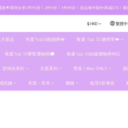
惠🌟限時全單1件95折丨2件9折丨3件85折！新品每件額外再減$30！最
$
HKD
繁體中
每月新品
年度Top10熱銷榜💎
每週 Top 10 總榜單👑
每週Top 10畢業禮物榜🎓
每週Top 10結婚禮物榜👰🏻
💒情侶系列
主題系列
男裝丨Men ONLY
搭
戒指鏈
耳環・耳夾
腳鏈
低至5折專區