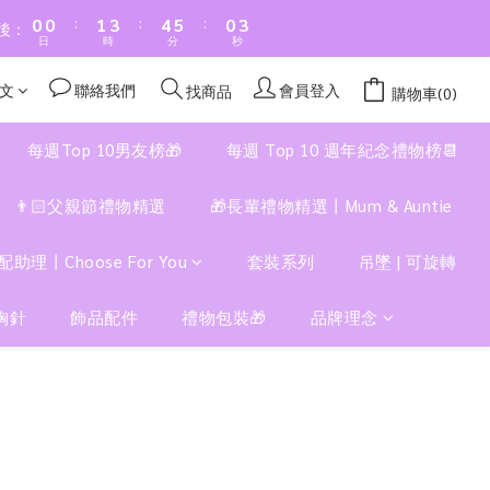
:
:
:
0
0
1
3
4
5
0
2
後：
日
時
分
秒
0
2
3
4
1
1
2
3
0
文
聯絡我們
會員登入
找商品
購物車(0)
0
1
2
0
1
每週Top 10男友榜🎁
每週 Top 10 週年紀念禮物榜📆
0
👨🏻父親節禮物精選
🎁長輩禮物精選丨Mum & Auntie
配助理丨Choose For You
套裝系列
吊墜 | 可旋轉
胸針
飾品配件
禮物包裝🎁
品牌理念