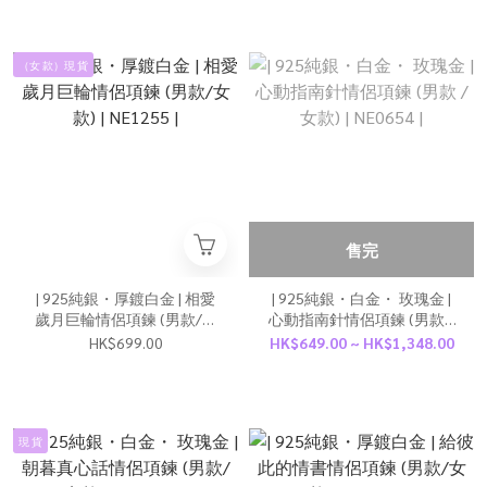
（女 款）現 貨
售完
| 925純銀・厚鍍白金 | 相愛
| 925純銀・白金・ 玫瑰金 |
歲月巨輪情侶項鍊 (男款/女
心動指南針情侶項鍊 (男款 /
款) | NE1255 |
女款) | NE0654 |
HK$699.00
HK$649.00 ~ HK$1,348.00
現 貨