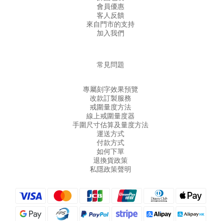
會員優惠
客人反饋
來自門市的支持
加入我們
常見問題
專屬刻字效果預覽
改款訂製服務
戒圍量度方法
線上戒圍量度器
手圍尺寸估算及量度方法
運送方式
付款方式
如何下單
退換貨政策
私隱政策聲明