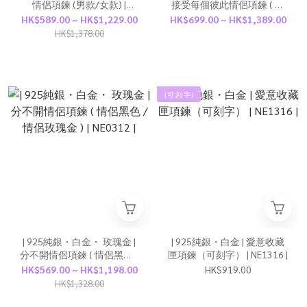
情侶項鍊 (男款/女款) |
接受每個彼此情侶項鍊 ( 情
NE0776 |
侶黑色 / 情侶玫瑰金 ) |
HK$589.00 ~ HK$1,229.00
HK$699.00 ~ HK$1,389.00
NE1431 |
HK$1,378.00
（可 刻 字）
| 925純銀・白金・ 玫瑰金 |
| 925純銀・白金 | 愛意收藏
分不開情侶項鍊 ( 情侶黑色 /
匣項鍊（可刻字） | NE1316 |
情侶玫瑰金 ) | NE0312 |
HK$569.00 ~ HK$1,198.00
HK$919.00
HK$1,328.00