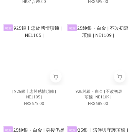
HK$1,299.00
HK$699.00
現 貨
現 貨
| 925銀丨忠於感情項鍊 |
| 925純銀・白金 | 不改初衷
NE1105 |
項鍊 | NE1109 |
HK$679.00
HK$689.00
現 貨
現 貨