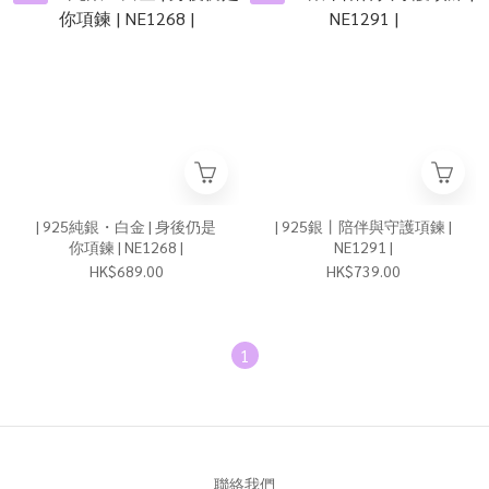
| 925純銀・白金 | 身後仍是
| 925銀丨陪伴與守護項鍊 |
你項鍊 | NE1268 |
NE1291 |
HK$689.00
HK$739.00
1
聯絡我們