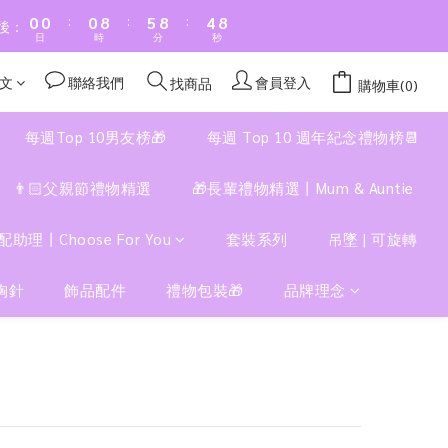
:
:
:
0
0
0
8
5
8
4
8
後：
日
時
分
秒
7
4
7
3
7
6
3
6
2
6
文
聯絡我們
會員登入
找商品
購物車(0)
5
2
5
1
5
4
1
4
0
4
每週Top 10男友榜🎁
每週 Top 10 週年紀念禮物榜📆
3
0
3
3
2
2
2
👨🏻父親節禮物精選
🎁長輩禮物精選丨Mum & Auntie
1
1
1
0
0
0
配助理丨Choose For You
套裝系列
吊墜 | 可旋轉
胸針
飾品配件
禮物包裝🎁
品牌理念