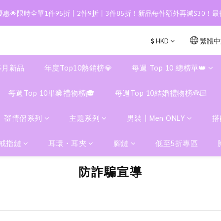
惠🌟限時全單1件95折丨2件9折丨3件85折！新品每件額外再減$30！最
$
HKD
繁體中
每月新品
年度Top10熱銷榜💎
每週 Top 10 總榜單👑
每週Top 10畢業禮物榜🎓
每週Top 10結婚禮物榜👰🏻
💒情侶系列
主題系列
男裝丨Men ONLY
搭
戒指鏈
耳環・耳夾
腳鏈
低至5折專區
防詐騙宣導