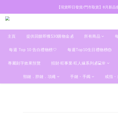
【現貨即日發貨/門市取貨】8月新品優
主頁
提供回饋即獲$30購物金💰
所有商品
每週 Top 10 告白禮物榜🤍
每週Top10生日禮物榜🎂
專屬刻字效果預覽
招財·旺事業·旺人緣系列💰💻🌸
頸鏈．脖鏈．項繩
手鏈・手鐲
戒指・