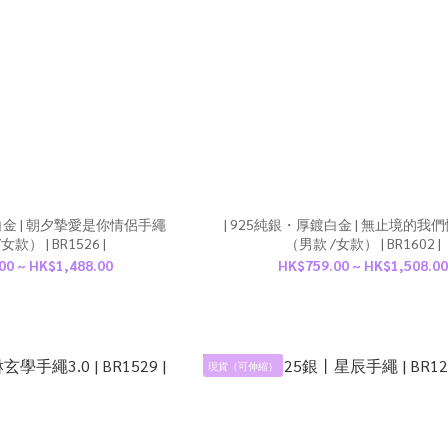
白金 | 朝夕摯愛是你情侶手繩
| 925純銀・厚鍍白金 | 無止境的我
款） | BR1526 |
（男款 /女款） | BR1602 |
00 ~ HK$1,488.00
HK$759.00 ~ HK$1,508.00
現貨（可伸縮）