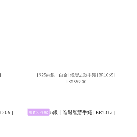
|
| 925純銀・白金 | 蛻變之鼓手繩 | BR1065 |
HK$659.00
現 貨(可 伸 縮)