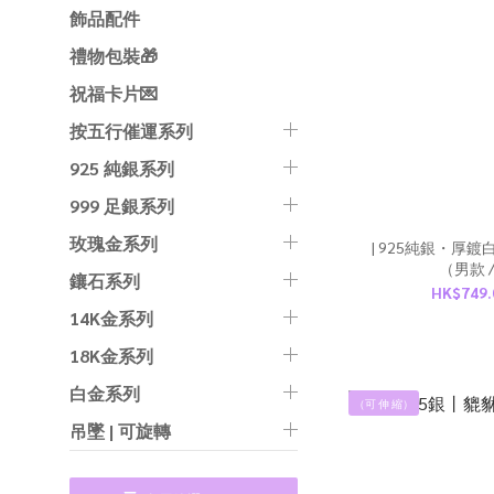
飾品配件
禮物包裝🎁
祝福卡片💌
按五行催運系列
925 純銀系列
999 足銀系列
玫瑰金系列
| 925純銀・厚鍍
（男款 /女
鑲石系列
HK$749.
14K金系列
18K金系列
白金系列
（可 伸 縮）
吊墜 | 可旋轉