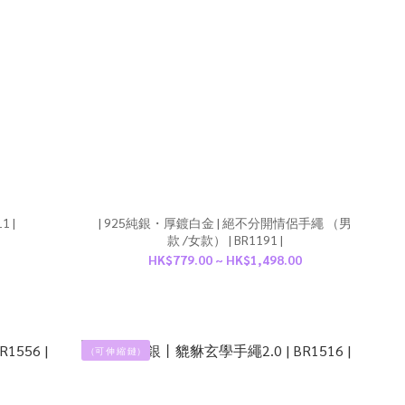
R1311 |
| 925純銀・厚鍍白金 | 絕不分開情侶手繩 （男
款 /女款） | BR1191 |
HK$779.00 ~ HK$1,498.00
（可 伸 縮 鏈）