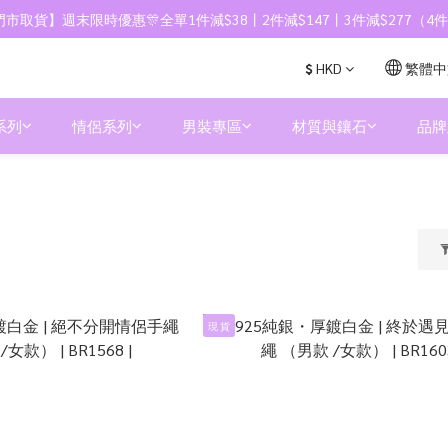
市取貨】週末限時優惠🎊全單1件減$38丨2件減$147丨3件減$277（
$
HKD
繁體中
系列
情侶系列
男裝專區
材質與鑲石
品牌
現 貨