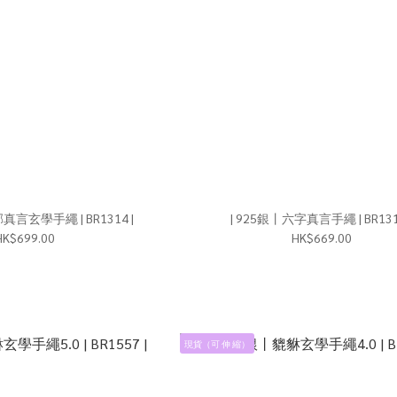
| 999足銀丨僻邪真言玄學手繩 | BR1314 |
| 925銀丨六字真言手繩 | B
HK$699.00
HK$669.00
現貨（可 伸 縮）