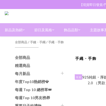
【現貨即日發貨/門
新品及熱銷
節日及風格
飾品品類
主題故事
全部商品
/
手鏈・手鐲
/
手繩・手飾
全部商品
手繩・手飾
精選商品
每月新品
現 貨
年度Top10熱銷榜💎
每週 Top 10 總榜單👑
每週Top 10男友榜🎁
重要日子的禮物