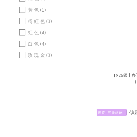
黃 色 (1)
粉 紅 色 (3)
紅 色 (4)
白 色 (4)
玫 瑰 金 (3)
看更多
現 貨
現 貨 (24)
價格 (HK$)
現 貨（可 伸 縮 鏈）
~