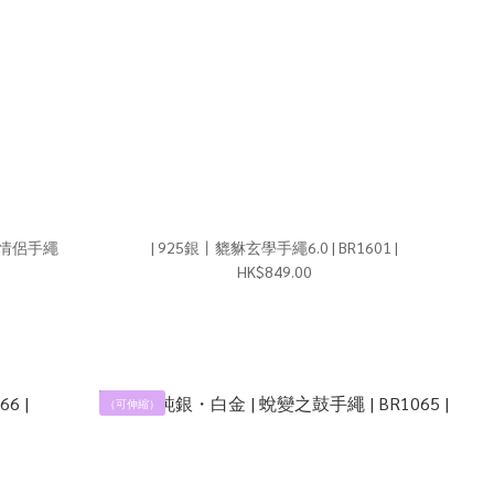
們情侶手繩
| 925銀丨貔貅玄學手繩6.0 | BR1601 |
HK$849.00
（可伸縮）