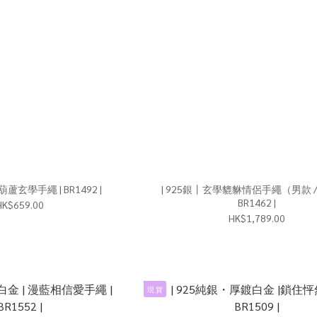
| 925銀丨吸財葫蘆玄學手繩 | BR1492 |
| 925銀丨玄學貔貅情侶手繩（男款 /
BR1462 |
HK$659.00
HK$1,789.00
現 貨