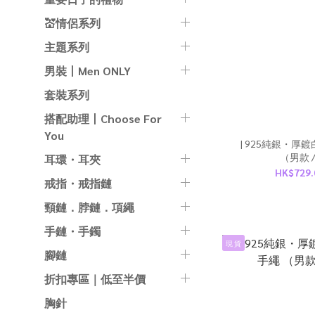
💒情侶系列
主題系列
男裝丨Men ONLY
套裝系列
搭配助理丨Choose For
You
| 925純銀・厚鍍
（男款 /女
耳環・耳夾
HK$729.
戒指・戒指鏈
頸鏈．脖鏈．項繩
手鏈・手鐲
現 貨
腳鏈
折扣專區｜低至半價
胸針