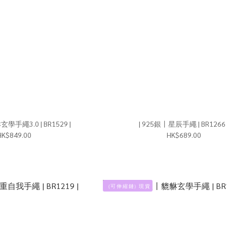
| 925銀丨貔貅玄學手繩3.0 | BR1529 |
| 925銀丨星辰手繩 | BR1266 
HK$849.00
HK$689.00
（可 伸 縮 鏈）現 貨