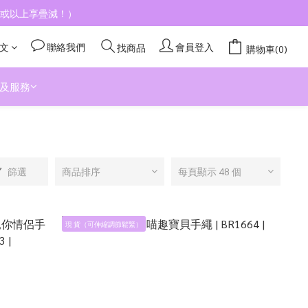
4件或以上享疊減！）
文
聯絡我們
會員登入
找商品
購物車(0)
及服務
篩選
商品排序
每頁顯示 48 個
現 貨（可伸縮調節鬆緊）