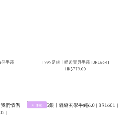
你情侶手繩
| 999足銀丨喵趣寶貝手繩 | BR1664 |
HK$779.00
（可 伸 縮）