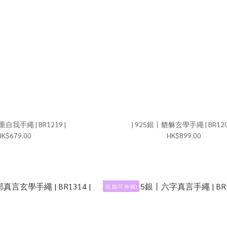
| 925銀丨多重自我手繩 | BR1219 |
| 925銀丨貔貅玄學手繩 | B
HK$679.00
HK$899.00
現 貨(可 伸 縮)