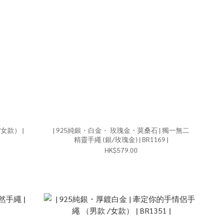
女款） |
| 925純銀・白金・ 玫瑰金・莫桑石 | 獨一無二
精靈手繩 (銀/玫瑰金) | BR1169 |
HK$579.00