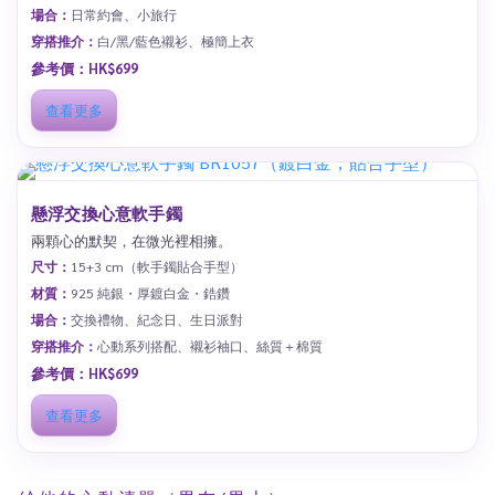
場合：
日常約會、小旅行
穿搭推介：
白/黑/藍色襯衫、極簡上衣
參考價：HK$699
查看更多
懸浮交換心意軟手鐲
兩顆心的默契，在微光裡相擁。
尺寸：
15+3 cm（軟手鐲貼合手型）
材質：
925 純銀・厚鍍白金・鋯鑽
場合：
交換禮物、紀念日、生日派對
穿搭推介：
心動系列搭配、襯衫袖口、絲質＋棉質
參考價：HK$699
查看更多