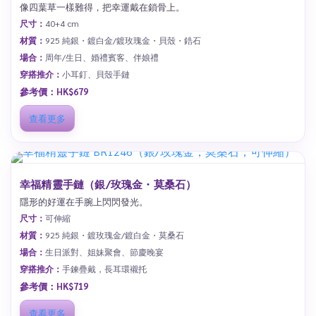
像四葉草一樣難得，把幸運戴在鎖骨上。
尺寸：
40+4 cm
材質：
925 純銀・鍍白金/鍍玫瑰金・貝殼・鋯石
場合：
周年/生日、婚禮賓客、伴娘禮
穿搭推介：
小耳釘、貝殼手鏈
參考價：HK$679
查看更多
幸福精靈手鏈（銀/玫瑰金・莫桑石）
隱形的好運在手腕上閃閃發光。
尺寸：
可伸縮
材質：
925 純銀・鍍玫瑰金/鍍白金・莫桑石
場合：
生日派對、姐妹聚會、節慶晚宴
穿搭推介：
手鍊疊戴，長耳環襯托
參考價：HK$719
查看更多