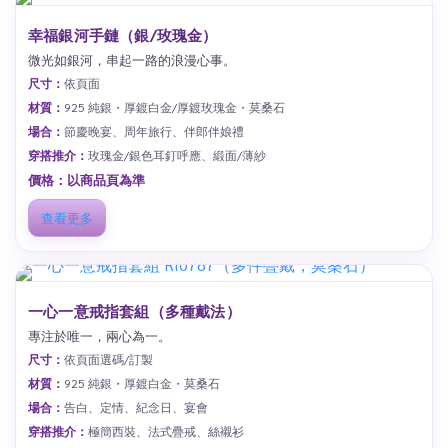
幸福銀河手鏈（銀/玫瑰金）
微光如銀河，串起一路的浪漫心事。
尺寸：
依頁面
材質：
925 純銀・厚鍍白金/厚鍍玫瑰金・莫桑石
場合：
節慶晚宴、周年旅行、伴郎伴娘禮
穿搭推介：
玫瑰金/銀色耳釘呼應、緞面/薄紗
價格：以商品頁為準
查看更多
一心一意戒指套組（多種戴法）
專注於唯一，兩心為一。
尺寸：
依頁面選碼/訂製
材質：
925 純銀・厚鍍白金・莫桑石
場合：
告白、定情、紀念日、宴會
穿搭推介：
極簡西裝、法式疊戒、絲襯衫