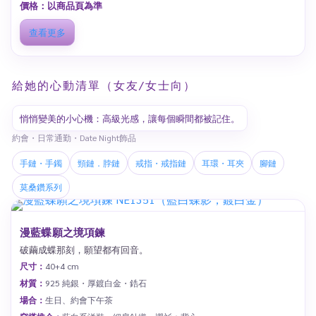
價格：以商品頁為準
查看更多
給她的心動清單（女友/女士向）
悄悄變美的小心機：高級光感，讓每個瞬間都被記住。
約會・日常通勤・Date Night飾品
手鏈・手鐲
頸鏈．脖鏈
戒指・戒指鏈
耳環・耳夾
腳鏈
莫桑鑽系列
漫藍蝶願之境項鍊
破繭成蝶那刻，願望都有回音。
尺寸：
40+4 cm
材質：
925 純銀・厚鍍白金・鋯石
場合：
生日、約會下午茶