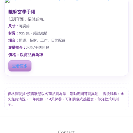
貔貅玄學手繩
低調守護，招財必備。
尺寸：
可調節
材質：
925 銀・繩結結構
場合：
開運、招財、工作、日常配戴
穿搭推介：
水晶/手錶同腕
價格：以商品頁為準
查看更多
價格與現貨/預購狀態以各商品頁為準；活動期間可能異動。 售後服務：永
久免費清洗・一年維修・14天保養・可加購儀式感禮盒・部分款式可刻
字。
Contact