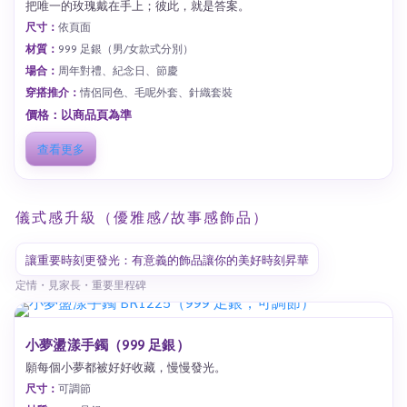
把唯一的玫瑰戴在手上；彼此，就是答案。
尺寸：
依頁面
材質：
999 足銀（男/女款式分別）
場合：
周年對禮、紀念日、節慶
穿搭推介：
情侶同色、毛呢外套、針織套裝
價格：以商品頁為準
查看更多
儀式感升級（優雅感/故事感飾品）
讓重要時刻更發光：有意義的飾品讓你的美好時刻昇華
定情・見家長・重要里程碑
小夢盪漾手鐲（999 足銀）
願每個小夢都被好好收藏，慢慢發光。
尺寸：
可調節