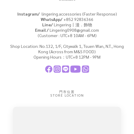
Instagram/
lingering.accessories (Faster Response)
WhatsApp/
+852
92836366
Line/
Lingering丨漫．飾物
Email /
Lingering0908@gmail.com
(Customer : UTC+8 10AM - 6PM)
Shop Location: No.132, 1/F, Citywalk 1, Tsuen Wan, N.T., Hong
Kong (Across from M&S FOOD)
Opening Hours：UTC+8 12PM - 9PM
門市位置
STORE LOCATION