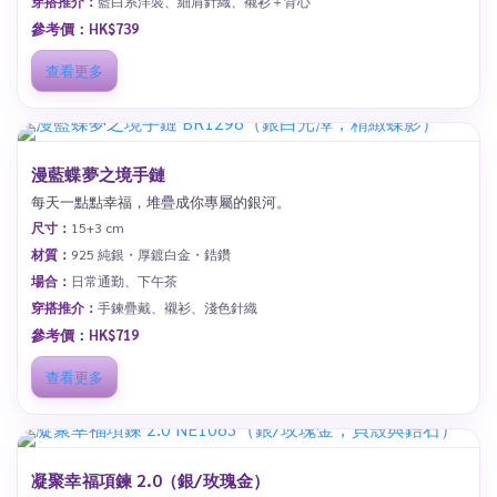
穿搭推介：
藍白系洋裝、細肩針織、襯衫＋背心
參考價：HK$739
查看更多
漫藍蝶夢之境手鏈
每天一點點幸福，堆疊成你專屬的銀河。
尺寸：
15+3 cm
材質：
925 純銀・厚鍍白金・鋯鑽
場合：
日常通勤、下午茶
穿搭推介：
手鍊疊戴、襯衫、淺色針織
參考價：HK$719
查看更多
凝聚幸福項鍊 2.0（銀/玫瑰金）