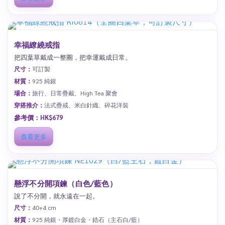
幸福繚繞戒指
把四葉草戴成一整圈，把幸運戴成日常。
尺寸：
可訂製
材質：
925 純銀
場合：
旅行、日常疊戴、High Tea 聚會
穿搭推介：
法式疊戒、米白針織、碎花洋裝
參考價：HK$679
查看更多
懸浮不分開項鍊（白色/藍色）
說了不分開，就永遠在一起。
尺寸：
40+4 cm
材質：
925 純銀・厚鍍白金・鋯石（主石白/藍）