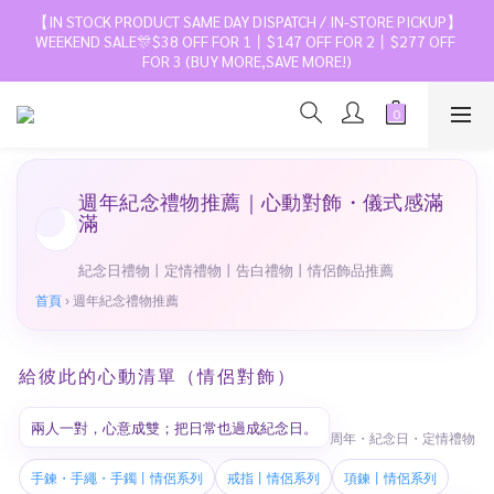
【IN STOCK PRODUCT SAME DAY DISPATCH / IN-STORE PICKUP】
WEEKEND SALE🎊$38 OFF FOR 1丨$147 OFF FOR 2丨$277 OFF 
FOR 3 (BUY MORE,SAVE MORE!)
週年紀念禮物推薦｜心動對飾・儀式感滿
滿
紀念日禮物丨定情禮物丨告白禮物丨情侶飾品推薦
首頁
›
週年紀念禮物推薦
給彼此的心動清單（情侶對飾）
兩人一對，心意成雙；把日常也過成紀念日。
周年・紀念日・定情禮物
手鍊・手繩・手鐲丨情侶系列
戒指丨情侶系列
項鍊丨情侶系列