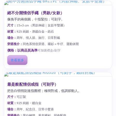
絕不分開情侶手繩（男款/女款）
像挽手的兩個圓，十指緊扣；可刻字。
尺寸：
15+3 cm（男款伸縮｜女款半雙層）
材質：
925 純銀・厚鍍白金・鋯石
場合：
周年、情人節、旅行、日常對戴
穿搭推介：
同色系情侶穿搭、襯衫＋牛仔、運動休閒
價格：以商品頁為準
可加購禮盒/刻字
查看更多
最是般配情侶戒指（可刻字）
把告白悄悄刻進指圈裡；極簡對戒，低調卻動人。
尺寸：
可訂製
材質：
925 純銀・鍍白金
場合：
周年、紀念日、日常小驚喜
穿搭推介：
黑白極簡、風衣襯衫、同色配件