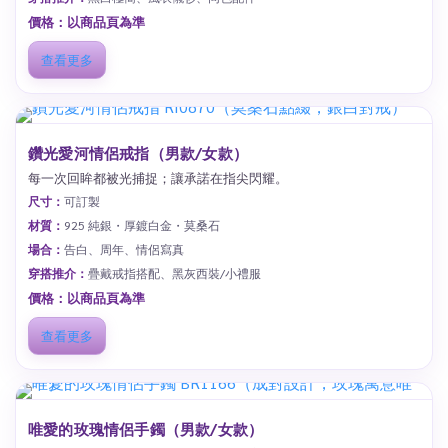
價格：以商品頁為準
查看更多
鑽光愛河情侶戒指（男款/女款）
每一次回眸都被光捕捉；讓承諾在指尖閃耀。
尺寸：
可訂製
材質：
925 純銀・厚鍍白金・莫桑石
場合：
告白、周年、情侶寫真
穿搭推介：
疊戴戒指搭配、黑灰西裝/小禮服
價格：以商品頁為準
查看更多
唯愛的玫瑰情侶手鐲（男款/女款）