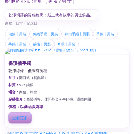
給他的心動清單（男友/男士）
乾淨俐落的質感輪廓：戴上就有故事的男士飾品。
商務・日常・紀念日
項鍊丨男裝
伸縮手繩丨男裝
鍊扣手繩丨男裝
手鍊丨男裝
手鐲丨男裝
戒指丨男裝
耳環丨男裝
保護牆手鐲
乾淨線條，低調有沉穩
尺寸：
開口式（易配戴）
材質：
925 純銀
場合：
商務、約會
穿搭推介：
西裝襯衫、休閒外套＋牛仔褲、運動休閒
價格：以商品頁為準
查看更多