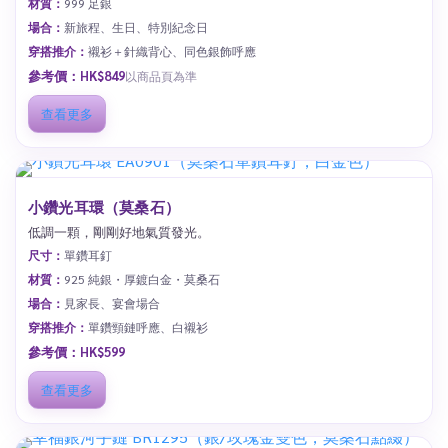
材質：
999 足銀
場合：
新旅程、生日、特別紀念日
穿搭推介：
襯衫＋針織背心、同色銀飾呼應
參考價：HK$849
以商品頁為準
查看更多
小鑽光耳環（莫桑石）
低調一顆，剛剛好地氣質發光。
尺寸：
單鑽耳釘
材質：
925 純銀・厚鍍白金・莫桑石
場合：
見家長、宴會場合
穿搭推介：
單鑽頸鏈呼應、白襯衫
參考價：HK$599
查看更多